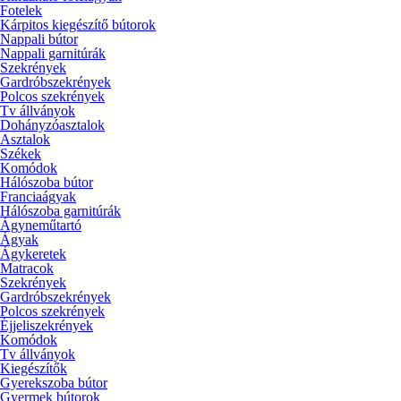
Fotelek
Kárpitos kiegészítő bútorok
Nappali bútor
Nappali garnitúrák
Szekrények
Gardróbszekrények
Polcos szekrények
Tv állványok
Dohányzóasztalok
Asztalok
Székek
Komódok
Hálószoba bútor
Franciaágyak
Hálószoba garnitúrák
Ágyneműtartó
Ágyak
Ágykeretek
Matracok
Szekrények
Gardróbszekrények
Polcos szekrények
Éjjeliszekrények
Komódok
Tv állványok
Kiegészítők
Gyerekszoba bútor
Gyermek bútorok