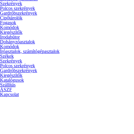
Szekrények
Polcos szekrények
Gardróbszekrények
Cipőtárolók
Fogasok
Komódok
Kiegészítők
Irodabútor
Dohányzóasztalok
Komódok
Íróasztalok, számítógépasztalok
Székek
Szekrények
Polcos szekrények
Gardróbszekrények
Kiegészítők
Katalógusok
Szállítás
ÁSZF
Kapcsolat