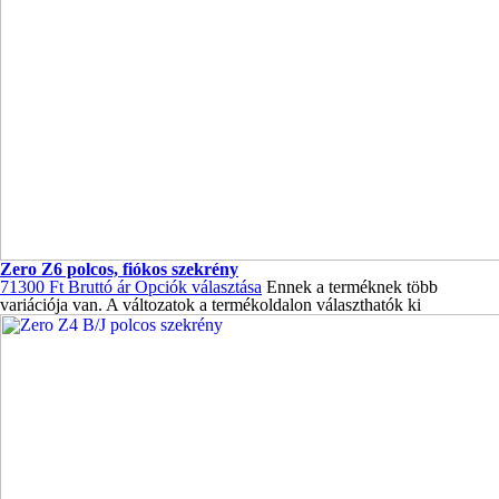
Zero Z6 polcos, fiókos szekrény
71300
Ft
Bruttó ár
Opciók választása
Ennek a terméknek több
variációja van. A változatok a termékoldalon választhatók ki