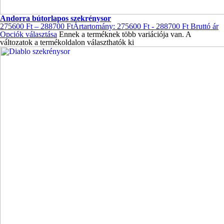
Andorra bútorlapos szekrénysor
275600
Ft
–
288700
Ft
Ártartomány: 275600 Ft - 288700 Ft
Bruttó ár
Opciók választása
Ennek a terméknek több variációja van. A
változatok a termékoldalon választhatók ki