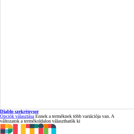
Diablo szekrénysor
Opciók választása
Ennek a terméknek több variációja van. A
változatok a termékoldalon választhatók ki