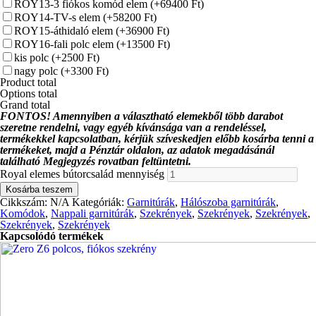
ROY13-3 fiókos komód elem
(+69400 Ft)
ROY14-TV-s elem
(+58200 Ft)
ROY15-áthidaló elem
(+36900 Ft)
ROY16-fali polc elem
(+13500 Ft)
kis polc
(+2500 Ft)
nagy polc
(+3300 Ft)
Product total
Options total
Grand total
FONTOS! Amennyiben a választható elemekből több darabot
szeretne rendelni, vagy egyéb kívánsága van a rendeléssel,
termékekkel kapcsolatban, kérjük szíveskedjen előbb kosárba tenni a
termékeket, majd a Pénztár oldalon, az adatok megadásánál
található Megjegyzés rovatban feltüntetni.
Royal elemes bútorcsalád mennyiség
Kosárba teszem
Cikkszám:
N/A
Kategóriák:
Garnitúrák
,
Hálószoba garnitúrák
,
Komódok
,
Nappali garnitúrák
,
Szekrények
,
Szekrények
,
Szekrények
,
Szekrények
,
Szekrények
Kapcsolódó termékek