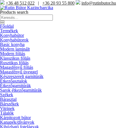
+36 48 512 022
|
+36 20 93 55 800
info@rutinbutor.hu
Products search
Főoldal
Termékek
Konyhabútor
Konyhabútorok
Basic konyha
Modern laminált
Modern fóliás
Klasszikus fóliás
Rusztikus fóliás
Magasfényű fóliás
Magasfényű üveggel
Készreszerelt garnitúrák
Étkezőasztalok
Étkezőgarnitúrák
Sarok étkezőgarnitúrák
Székek
Bárasztal
Bárszékek
Vitrinek
Tálalók
Kárpitozott bútor
Kanapék/díványok
Kihúzható fotelágyak