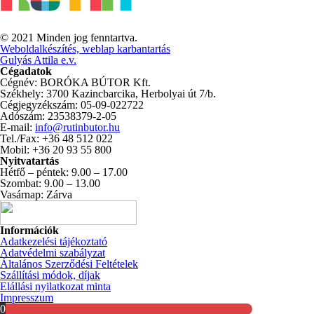
© 2021 Minden jog fenntartva.
Weboldalkészítés, weblap karbantartás
Gulyás Attila e.v.
Cégadatok
Cégnév: BORÓKA BÚTOR Kft.
Székhely: 3700 Kazincbarcika, Herbolyai út 7/b.
Cégjegyzékszám: 05-09-022722
Adószám: 23538379-2-05
E-mail:
info@rutinbutor.hu
Tel./Fax: +36 48 512 022
Mobil: +36 20 93 55 800
Nyitvatartás
Hétfő – péntek: 9.00 – 17.00
Szombat: 9.00 – 13.00
Vasárnap: Zárva
Információk
Adatkezelési tájékoztató
Adatvédelmi szabályzat
Általános Szerződési Feltételek
Szállítási módok, díjak
Elállási nyilatkozat minta
Impresszum
0