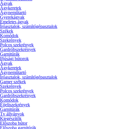
Ágyak
Ágykeretek
Ágyneműtartó
Gyerekágyak
Emeletes ágyak
Íróasztalok, számítógépasztalok
Székek
Komódok
Szekrények
Polcos szekrények
Gardróbszekrények
Garnitúrák
Ifjúsági bútorok
Ágyak
Ágykeretek
Ágyneműtartó
Íróasztalok, számítógépasztalok
Gamer székek
Szekrények
Polcos szekrények
Gardróbszekrények
Komódok
Éjjeliszekrények
Garnitúrák
Tv állványok
Kiegészítők
Előszoba bútor
Előszoba garnitúrák