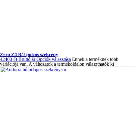
Zero Z4 B/J polcos szekrény
42400
Ft
Bruttó ár
Opciók választása
Ennek a terméknek több
variációja van. A változatok a termékoldalon választhatók ki