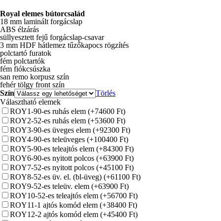
Royal elemes bútorcsalád
18 mm laminált forgácslap
ABS élzárás
süllyesztett fejű forgácslap-csavar
3 mm HDF hátlemez tűzőkapocs rögzítés
polctartó furatok
fém polctartók
fém fiókcsúszka
san remo korpusz szín
fehér tölgy front szín
Szín
Törlés
Választható elemek
ROY1-90-es ruhás elem
(+74600 Ft)
ROY2-52-es ruhás elem
(+53600 Ft)
ROY3-90-es üveges elem
(+92300 Ft)
ROY4-90-es teleüveges
(+100400 Ft)
ROY5-90-es teleajtós elem
(+84300 Ft)
ROY6-90-es nyitott polcos
(+63900 Ft)
ROY7-52-es nyitott polcos
(+45100 Ft)
ROY8-52-es üv. el. (bl-üveg)
(+61100 Ft)
ROY9-52-es teleüv. elem
(+63900 Ft)
ROY10-52-es teleajtós elem
(+56700 Ft)
ROY11-1 ajtós komód elem
(+38400 Ft)
ROY12-2 ajtós komód elem
(+45400 Ft)