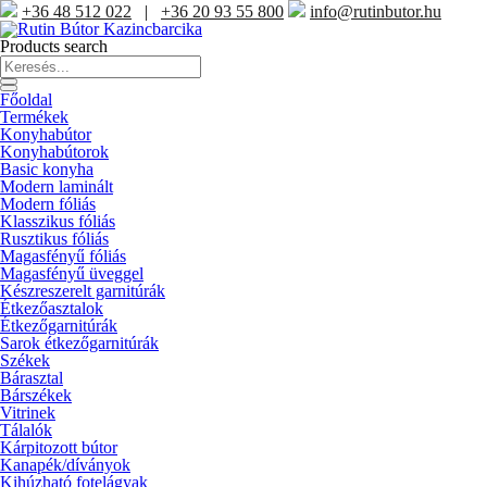
+36 48 512 022
|
+36 20 93 55 800
info@rutinbutor.hu
Products search
Főoldal
Termékek
Konyhabútor
Konyhabútorok
Basic konyha
Modern laminált
Modern fóliás
Klasszikus fóliás
Rusztikus fóliás
Magasfényű fóliás
Magasfényű üveggel
Készreszerelt garnitúrák
Étkezőasztalok
Étkezőgarnitúrák
Sarok étkezőgarnitúrák
Székek
Bárasztal
Bárszékek
Vitrinek
Tálalók
Kárpitozott bútor
Kanapék/díványok
Kihúzható fotelágyak