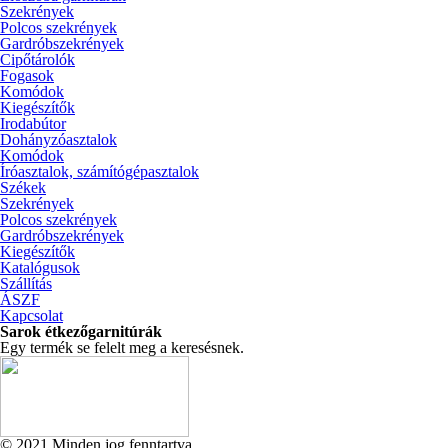
Szekrények
Polcos szekrények
Gardróbszekrények
Cipőtárolók
Fogasok
Komódok
Kiegészítők
Irodabútor
Dohányzóasztalok
Komódok
Íróasztalok, számítógépasztalok
Székek
Szekrények
Polcos szekrények
Gardróbszekrények
Kiegészítők
Katalógusok
Szállítás
ÁSZF
Kapcsolat
Sarok étkezőgarnitúrák
Egy termék se felelt meg a keresésnek.
© 2021 Minden jog fenntartva.