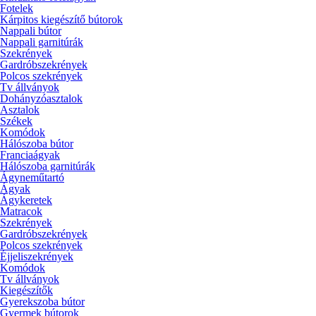
Fotelek
Kárpitos kiegészítő bútorok
Nappali bútor
Nappali garnitúrák
Szekrények
Gardróbszekrények
Polcos szekrények
Tv állványok
Dohányzóasztalok
Asztalok
Székek
Komódok
Hálószoba bútor
Franciaágyak
Hálószoba garnitúrák
Ágyneműtartó
Ágyak
Ágykeretek
Matracok
Szekrények
Gardróbszekrények
Polcos szekrények
Éjjeliszekrények
Komódok
Tv állványok
Kiegészítők
Gyerekszoba bútor
Gyermek bútorok