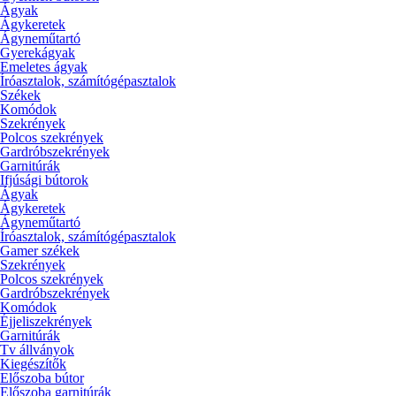
Ágyak
Ágykeretek
Ágyneműtartó
Gyerekágyak
Emeletes ágyak
Íróasztalok, számítógépasztalok
Székek
Komódok
Szekrények
Polcos szekrények
Gardróbszekrények
Garnitúrák
Ifjúsági bútorok
Ágyak
Ágykeretek
Ágyneműtartó
Íróasztalok, számítógépasztalok
Gamer székek
Szekrények
Polcos szekrények
Gardróbszekrények
Komódok
Éjjeliszekrények
Garnitúrák
Tv állványok
Kiegészítők
Előszoba bútor
Előszoba garnitúrák