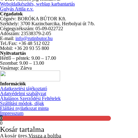
Weboldalkészítés, weblap karbantartás
Gulyás Attila e.v.
Cégadatok
Cégnév: BORÓKA BÚTOR Kft.
Székhely: 3700 Kazincbarcika, Herbolyai út 7/b.
Cégjegyzékszám: 05-09-022722
Adószám: 23538379-2-05
E-mail:
info@rutinbutor.hu
Tel./Fax: +36 48 512 022
Mobil: +36 20 93 55 800
Nyitvatartás
Hétfő – péntek: 9.00 – 17.00
Szombat: 9.00 – 13.00
Vasárnap: Zárva
Információk
Adatkezelési tájékoztató
Adatvédelmi szabályzat
Általános Szerződési Feltételek
Szállítási módok, díjak
Elállási nyilatkozat minta
Impresszum
0
0
Kosár tartalma
A kosár üres.
Vissza a boltba