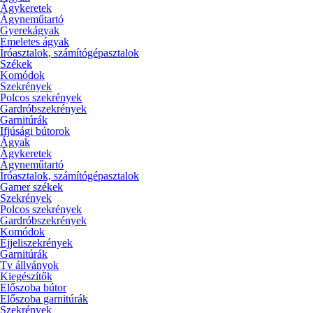
Ágykeretek
Ágyneműtartó
Gyerekágyak
Emeletes ágyak
Íróasztalok, számítógépasztalok
Székek
Komódok
Szekrények
Polcos szekrények
Gardróbszekrények
Garnitúrák
Ifjúsági bútorok
Ágyak
Ágykeretek
Ágyneműtartó
Íróasztalok, számítógépasztalok
Gamer székek
Szekrények
Polcos szekrények
Gardróbszekrények
Komódok
Éjjeliszekrények
Garnitúrák
Tv állványok
Kiegészítők
Előszoba bútor
Előszoba garnitúrák
Szekrények