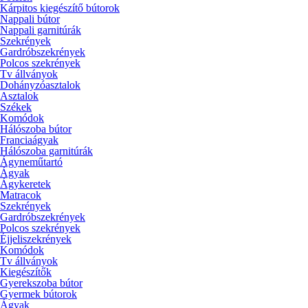
Kárpitos kiegészítő bútorok
Nappali bútor
Nappali garnitúrák
Szekrények
Gardróbszekrények
Polcos szekrények
Tv állványok
Dohányzóasztalok
Asztalok
Székek
Komódok
Hálószoba bútor
Franciaágyak
Hálószoba garnitúrák
Ágyneműtartó
Ágyak
Ágykeretek
Matracok
Szekrények
Gardróbszekrények
Polcos szekrények
Éjjeliszekrények
Komódok
Tv állványok
Kiegészítők
Gyerekszoba bútor
Gyermek bútorok
Ágyak