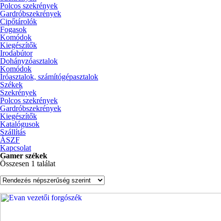
Polcos szekrények
Gardróbszekrények
Cipőtárolók
Fogasok
Komódok
Kiegészítők
Irodabútor
Dohányzóasztalok
Komódok
Íróasztalok, számítógépasztalok
Székek
Szekrények
Polcos szekrények
Gardróbszekrények
Kiegészítők
Katalógusok
Szállítás
ÁSZF
Kapcsolat
Gamer székek
Összesen 1 találat