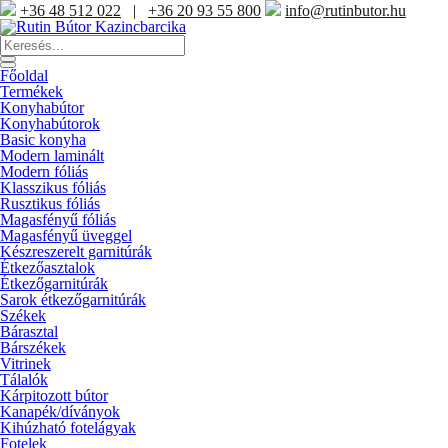
+36 48 512 022
|
+36 20 93 55 800
info@rutinbutor.hu
Products
search
Főoldal
Termékek
Konyhabútor
Konyhabútorok
Basic konyha
Modern laminált
Modern fóliás
Klasszikus fóliás
Rusztikus fóliás
Magasfényű fóliás
Magasfényű üveggel
Készreszerelt garnitúrák
Étkezőasztalok
Étkezőgarnitúrák
Sarok étkezőgarnitúrák
Székek
Bárasztal
Bárszékek
Vitrinek
Tálalók
Kárpitozott bútor
Kanapék/díványok
Kihúzható fotelágyak
Fotelek