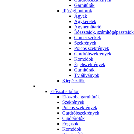
Garnitúrák
Ifjúsági bútorok
Ágyak
Ágykeretek
Ágyneműtartó
Íróasztalok, számítógépasztalok
Gamer székek
Szekrények
Polcos szekrények
Gardróbszekrények
Komódok
Éjjeliszekrények
Garnitúrák
Tv állványok
Kiegészítők
Előszoba bútor
Előszoba garnitúrák
Szekrények
Polcos szekrények
Gardróbszekrények
Cipőtárolók
Fogasok
Komódok