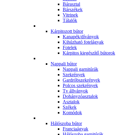
Bárasztal
Bárszékek
Vitrinek
Tálalók
Kárpitozott bútor
Kanapék/díványok
Kihúzható fotelágyak
Fotelek
Kárpitos kiegészítő bútorok
Nappali bútor
Nappali garnitúrák
Szekrények
Gardróbszekrények
Polcos szekrények
Tv állványok
Dohányzóasztalok
Asztalok
Székek
Komódok
Hálószoba bútor
Franciaágyak
Hálószoba garnitúrák