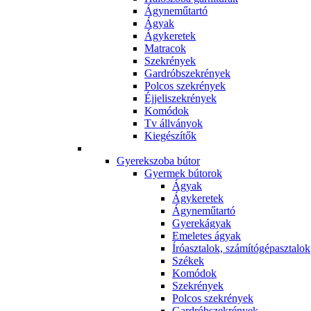
Ágyneműtartó
Ágyak
Ágykeretek
Matracok
Szekrények
Gardróbszekrények
Polcos szekrények
Éjjeliszekrények
Komódok
Tv állványok
Kiegészítők
Gyerekszoba bútor
Gyermek bútorok
Ágyak
Ágykeretek
Ágyneműtartó
Gyerekágyak
Emeletes ágyak
Íróasztalok, számítógépasztalok
Székek
Komódok
Szekrények
Polcos szekrények
Gardróbszekrények