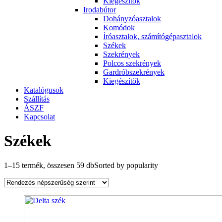
Kiegészítők
Irodabútor
Dohányzóasztalok
Komódok
Íróasztalok, számítógépasztalok
Székek
Szekrények
Polcos szekrények
Gardróbszekrények
Kiegészítők
Katalógusok
Szállítás
ÁSZF
Kapcsolat
Székek
1–15 termék, összesen 59 db
Sorted by popularity