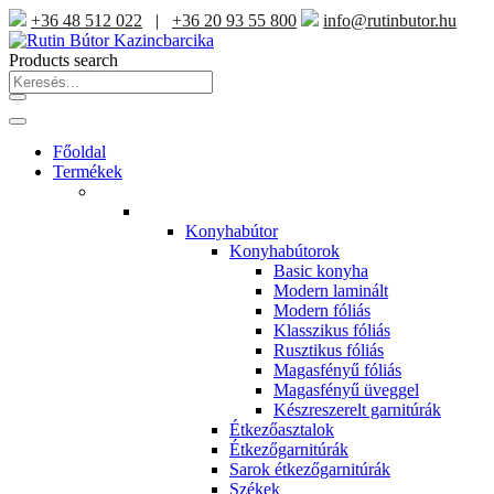
+36 48 512 022
|
+36 20 93 55 800
info@rutinbutor.hu
Products search
Főoldal
Termékek
Konyhabútor
Konyhabútorok
Basic konyha
Modern laminált
Modern fóliás
Klasszikus fóliás
Rusztikus fóliás
Magasfényű fóliás
Magasfényű üveggel
Készreszerelt garnitúrák
Étkezőasztalok
Étkezőgarnitúrák
Sarok étkezőgarnitúrák
Székek