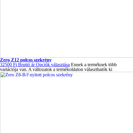
Zero Z12 polcos szekrény
32500
Ft
Bruttó ár
Opciók választása
Ennek a terméknek több
variációja van. A változatok a termékoldalon választhatók ki