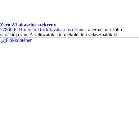
Zero Z1 akasztós szekrény
77800
Ft
Bruttó ár
Opciók választása
Ennek a terméknek több
variációja van. A változatok a termékoldalon választhatók ki