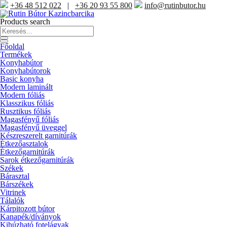
+36 48 512 022
|
+36 20 93 55 800
info@rutinbutor.hu
Products search
Főoldal
Termékek
Konyhabútor
Konyhabútorok
Basic konyha
Modern laminált
Modern fóliás
Klasszikus fóliás
Rusztikus fóliás
Magasfényű fóliás
Magasfényű üveggel
Készreszerelt garnitúrák
Étkezőasztalok
Étkezőgarnitúrák
Sarok étkezőgarnitúrák
Székek
Bárasztal
Bárszékek
Vitrinek
Tálalók
Kárpitozott bútor
Kanapék/díványok
Kihúzható fotelágyak