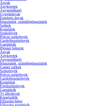
Ágyak
Ágykeretek
Ágyneműtartó
Gyerekágyak
Emeletes ágyak
Íróasztalok, számítógépasztalok
Székek
Komódok
Szekrények
Polcos szekrények
Gardróbszekrények
Garnitúrák
Ifjúsági bútorok
Ágyak
Ágykeretek
Ágyneműtartó
Íróasztalok, számítógépasztalok
Gamer székek
Szekrények
Polcos szekrények
Gardróbszekrények
Komódok
Éjjeliszekrények
Garnitúrák
Tv állványok
Kiegészítők
Előszoba bútor
Előszoba garnitúrák