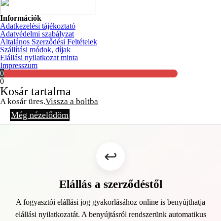
Információk
Adatkezelési tájékoztató
Adatvédelmi szabályzat
Általános Szerződési Feltételek
Szállítási módok, díjak
Elállási nyilatkozat minta
Impresszum
0
0
Kosár tartalma
A kosár üres.
Vissza a boltba
Még nézelődöm
Elállás a szerződéstől
A fogyasztói elállási jog gyakorlásához online is benyújthatja
elállási nyilatkozatát. A benyújtásról rendszerünk automatikus