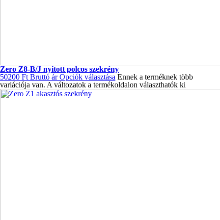
Zero Z8-B/J nyitott polcos szekrény
50200
Ft
Bruttó ár
Opciók választása
Ennek a terméknek több
variációja van. A változatok a termékoldalon választhatók ki