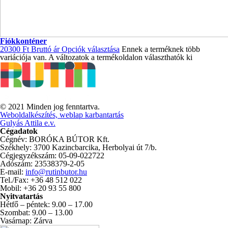
Fiókkonténer
20300
Ft
Bruttó ár
Opciók választása
Ennek a terméknek több
variációja van. A változatok a termékoldalon választhatók ki
© 2021 Minden jog fenntartva.
Weboldalkészítés, weblap karbantartás
Gulyás Attila e.v.
Cégadatok
Cégnév: BORÓKA BÚTOR Kft.
Székhely: 3700 Kazincbarcika, Herbolyai út 7/b.
Cégjegyzékszám: 05-09-022722
Adószám: 23538379-2-05
E-mail:
info@rutinbutor.hu
Tel./Fax: +36 48 512 022
Mobil: +36 20 93 55 800
Nyitvatartás
Hétfő – péntek: 9.00 – 17.00
Szombat: 9.00 – 13.00
Vasárnap: Zárva