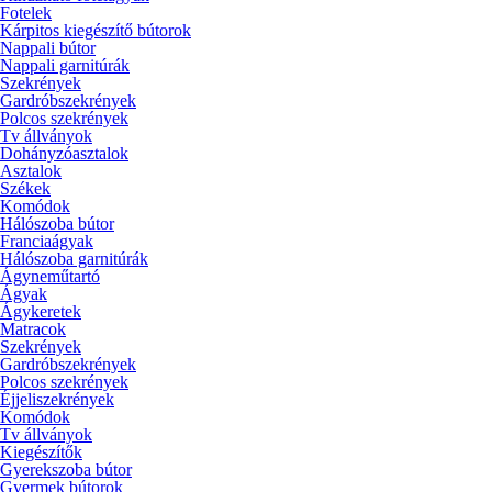
Fotelek
Kárpitos kiegészítő bútorok
Nappali bútor
Nappali garnitúrák
Szekrények
Gardróbszekrények
Polcos szekrények
Tv állványok
Dohányzóasztalok
Asztalok
Székek
Komódok
Hálószoba bútor
Franciaágyak
Hálószoba garnitúrák
Ágyneműtartó
Ágyak
Ágykeretek
Matracok
Szekrények
Gardróbszekrények
Polcos szekrények
Éjjeliszekrények
Komódok
Tv állványok
Kiegészítők
Gyerekszoba bútor
Gyermek bútorok