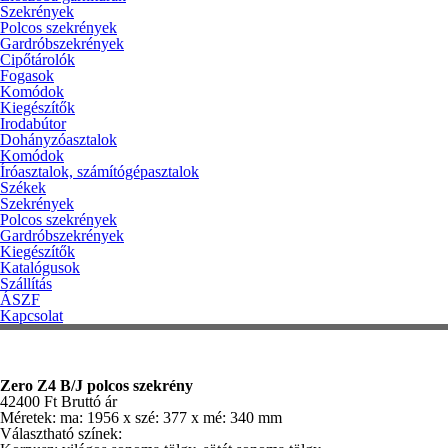
Szekrények
Polcos szekrények
Gardróbszekrények
Cipőtárolók
Fogasok
Komódok
Kiegészítők
Irodabútor
Dohányzóasztalok
Komódok
Íróasztalok, számítógépasztalok
Székek
Szekrények
Polcos szekrények
Gardróbszekrények
Kiegészítők
Katalógusok
Szállítás
ÁSZF
Kapcsolat
Zero Z4 B/J polcos szekrény
42400
Ft
Bruttó ár
Méretek: ma: 1956 x szé: 377 x mé: 340 mm
Választható színek: