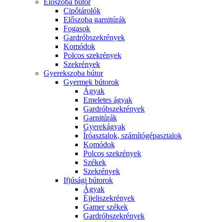
Előszoba bútor
Cipőtárolók
Előszoba garnitúrák
Fogasok
Gardróbszekrények
Komódok
Polcos szekrények
Szekrények
Gyerekszoba bútor
Gyermek bútorok
Ágyak
Emeletes ágyak
Gardróbszekrények
Garnitúrák
Gyerekágyak
Íróasztalok, számítógépasztalok
Komódok
Polcos szekrények
Székek
Szekrények
Ifjúsági bútorok
Ágyak
Éjjeliszekrények
Gamer székek
Gardróbszekrények