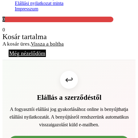
Elállási nyilatkozat minta
Impresszum
0
0
Kosár tartalma
A kosár üres.
Vissza a boltba
Még nézelődöm
Elállás a szerződéstől
A fogyasztói elállási jog gyakorlásához online is benyújthatja
elállási nyilatkozatát. A benyújtásról rendszerünk automatikus
visszaigazolást küld e-mailben.