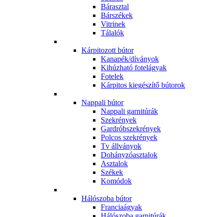
Bárasztal
Bárszékek
Vitrinek
Tálalók
Kárpitozott bútor
Kanapék/díványok
Kihúzható fotelágyak
Fotelek
Kárpitos kiegészítő bútorok
Nappali bútor
Nappali garnitúrák
Szekrények
Gardróbszekrények
Polcos szekrények
Tv állványok
Dohányzóasztalok
Asztalok
Székek
Komódok
Hálószoba bútor
Franciaágyak
Hálószoba garnitúrák