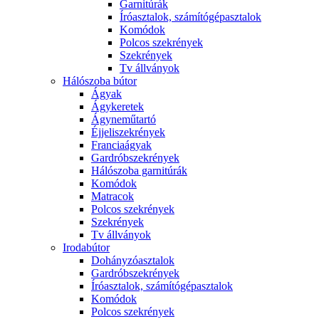
Garnitúrák
Íróasztalok, számítógépasztalok
Komódok
Polcos szekrények
Szekrények
Tv állványok
Hálószoba bútor
Ágyak
Ágykeretek
Ágyneműtartó
Éjjeliszekrények
Franciaágyak
Gardróbszekrények
Hálószoba garnitúrák
Komódok
Matracok
Polcos szekrények
Szekrények
Tv állványok
Irodabútor
Dohányzóasztalok
Gardróbszekrények
Íróasztalok, számítógépasztalok
Komódok
Polcos szekrények