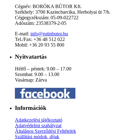
Cégnév: BORÓKA BÚTOR Kft.
Székhely: 3700 Kazincbarcika, Herbolyai út 7/b.
Cégjegyzékszám: 05-09-022722
Adószám: 23538379-2-05
E-mail:
info@rutinbutor.hu
Tel./Fax: +36 48 512 022
Mobil: +36 20 93 55 800
Nyitvatartás
Hétfő – péntek: 9.00 – 17.00
Szombat: 9.00 – 13.00
Vasárnap: Zárva
Információk
Adatkezelési tájékoztató
Adatvédelmi szabályzat
Általános Szerződési Feltételek
Szállítási módok, díjak