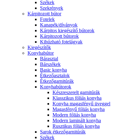
Székek
Szekrények
Kárpitozott bútor
Fotelek
Kanapék/díványok
Kárpitos kiegészítő bútorok
Kárpitozott bútorok
Kihúzható fotelágyak
Kiegészítők
Konyhabútor
Bárasztal
Bárszékek
Basic konyha
Étkezőasztalok
Étkezőgarnitúrák
Konyhabútorok
Készreszerelt garnitúrák
Klasszikus fóliás konyha
Konyha magasfényű üveggel
Magasfényű fóliás konyha
Modern fóliás konyha
Modern laminált konyha
Rusztikus fóliás konyha
Sarok étkezőgarnitúrák
Székek