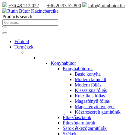
+36 48 512 022
|
+36 20 93 55 800
info@rutinbutor.hu
Products search
Főoldal
Termékek
Konyhabútor
Konyhabútorok
Basic konyha
Modern laminált
Modern fóliás
Klasszikus fóliás
Rusztikus fóliás
Magasfényű fóliás
Magasfényű üveggel
Készreszerelt garnitúrák
Étkezőasztalok
Étkezőgarnitúrák
Sarok étkezőgarnitúrák
Székek