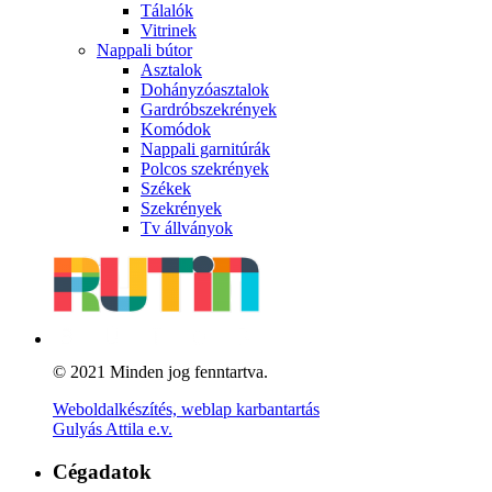
Tálalók
Vitrinek
Nappali bútor
Asztalok
Dohányzóasztalok
Gardróbszekrények
Komódok
Nappali garnitúrák
Polcos szekrények
Székek
Szekrények
Tv állványok
© 2021 Minden jog fenntartva.
Weboldalkészítés, weblap karbantartás
Gulyás Attila e.v.
Cégadatok