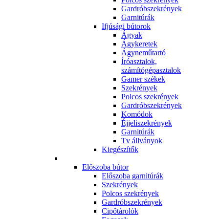
Gardróbszekrények
Garnitúrák
Ifjúsági bútorok
Ágyak
Ágykeretek
Ágyneműtartó
Íróasztalok,
számítógépasztalok
Gamer székek
Szekrények
Polcos szekrények
Gardróbszekrények
Komódok
Éjjeliszekrények
Garnitúrák
Tv állványok
Kiegészítők
Előszoba bútor
Előszoba garnitúrák
Szekrények
Polcos szekrények
Gardróbszekrények
Cipőtárolók