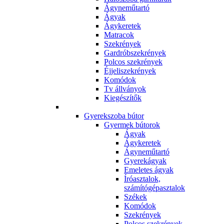
Ágyneműtartó
Ágyak
Ágykeretek
Matracok
Szekrények
Gardróbszekrények
Polcos szekrények
Éjjeliszekrények
Komódok
Tv állványok
Kiegészítők
Gyerekszoba bútor
Gyermek bútorok
Ágyak
Ágykeretek
Ágyneműtartó
Gyerekágyak
Emeletes ágyak
Íróasztalok,
számítógépasztalok
Székek
Komódok
Szekrények
Polcos szekrények