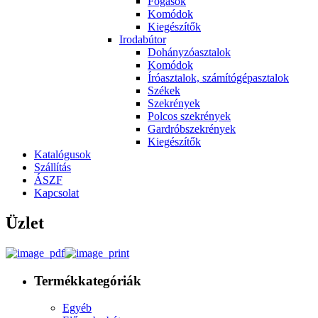
Fogasok
Komódok
Kiegészítők
Irodabútor
Dohányzóasztalok
Komódok
Íróasztalok, számítógépasztalok
Székek
Szekrények
Polcos szekrények
Gardróbszekrények
Kiegészítők
Katalógusok
Szállítás
ÁSZF
Kapcsolat
Üzlet
Termékkategóriák
Egyéb