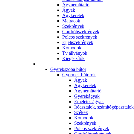
Ágyneműtartó
Ágyak
Ágykeretek
Matracok
Szekrények
Gardróbszekrények
Polcos szekrények
Éjjeliszekrények
Komódok
Tv állványok
Kiegészítők
Gyerekszoba bútor
Gyermek bútorok
Ágyak
Ágykeretek
Ágyneműtartó
Gyerekágyak
Emeletes ágyak
Íróasztalok, számítógépasztalok
Székek
Komódok
Szekrények
Polcos szekrények
Gardróbszekrények