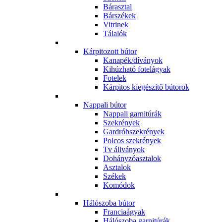
Bárasztal
Bárszékek
Vitrinek
Tálalók
Kárpitozott bútor
Kanapék/díványok
Kihúzható fotelágyak
Fotelek
Kárpitos kiegészítő bútorok
Nappali bútor
Nappali garnitúrák
Szekrények
Gardróbszekrények
Polcos szekrények
Tv állványok
Dohányzóasztalok
Asztalok
Székek
Komódok
Hálószoba bútor
Franciaágyak
Hálószoba garnitúrák