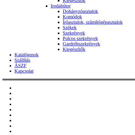
Kiegészítők
Irodabútor
Dohányzóasztalok
Komódok
Íróasztalok, számítógépasztalok
Székek
Szekrények
Polcos szekrények
Gardróbszekrények
Kiegészítők
Katalógusok
Szállítás
ÁSZF
Kapcsolat