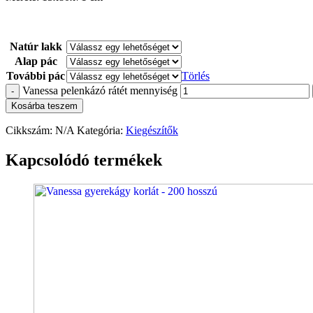
Natúr lakk
Alap pác
További pác
Törlés
Vanessa pelenkázó rátét mennyiség
-
Kosárba teszem
Cikkszám:
N/A
Kategória:
Kiegészítők
Kapcsolódó termékek