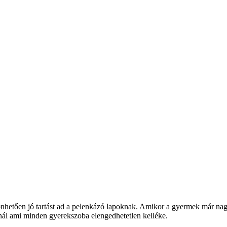
nhetően jó tartást ad a pelenkázó lapoknak. Amikor a gyermek már na
onál ami minden gyerekszoba elengedhetetlen kelléke.