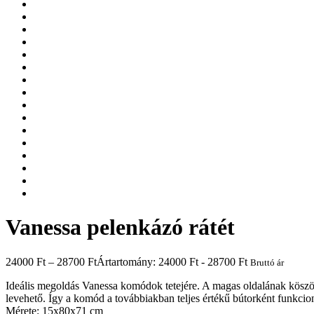
Vanessa pelenkázó rátét
24000
Ft
–
28700
Ft
Ártartomány: 24000 Ft - 28700 Ft
Bruttó ár
Ideális megoldás Vanessa komódok tetejére. A magas oldalának köszö
levehető. Így a komód a továbbiakban teljes értékű bútorként funkci
Mérete: 15x80x71 cm