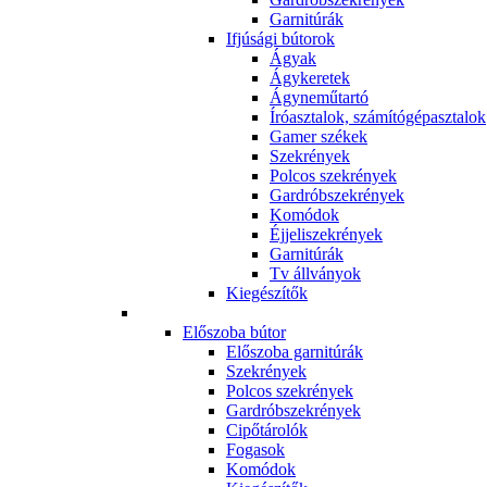
Garnitúrák
Ifjúsági bútorok
Ágyak
Ágykeretek
Ágyneműtartó
Íróasztalok, számítógépasztalok
Gamer székek
Szekrények
Polcos szekrények
Gardróbszekrények
Komódok
Éjjeliszekrények
Garnitúrák
Tv állványok
Kiegészítők
Előszoba bútor
Előszoba garnitúrák
Szekrények
Polcos szekrények
Gardróbszekrények
Cipőtárolók
Fogasok
Komódok