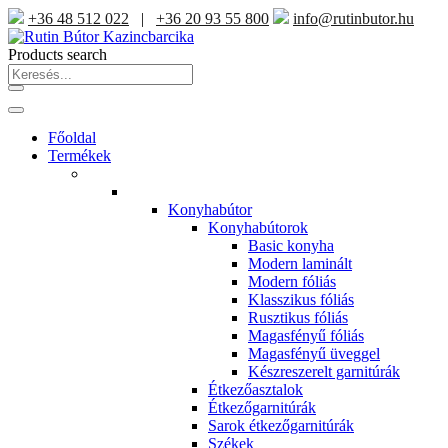
+36 48 512 022
|
+36 20 93 55 800
info@rutinbutor.hu
Products search
Főoldal
Termékek
Konyhabútor
Konyhabútorok
Basic konyha
Modern laminált
Modern fóliás
Klasszikus fóliás
Rusztikus fóliás
Magasfényű fóliás
Magasfényű üveggel
Készreszerelt garnitúrák
Étkezőasztalok
Étkezőgarnitúrák
Sarok étkezőgarnitúrák
Székek