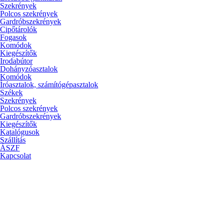
Szekrények
Polcos szekrények
Gardróbszekrények
Cipőtárolók
Fogasok
Komódok
Kiegészítők
Irodabútor
Dohányzóasztalok
Komódok
Íróasztalok, számítógépasztalok
Székek
Szekrények
Polcos szekrények
Gardróbszekrények
Kiegészítők
Katalógusok
Szállítás
ÁSZF
Kapcsolat