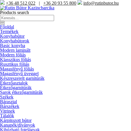
+36 48 512 022
|
+36 20 93 55 800
info@rutinbutor.hu
Products search
Főoldal
Termékek
Konyhabútor
Konyhabútorok
Basic konyha
Modern laminált
Modern fóliás
Klasszikus fóliás
Rusztikus fóliás
Magasfényű fóliás
Magasfényű üveggel
Készreszerelt garnitúrák
Étkezőasztalok
Étkezőgarnitúrák
Sarok étkezőgarnitúrák
Székek
Bárasztal
Bárszékek
Vitrinek
Tálalók
Kárpitozott bútor
Kanapék/díványok
Kihúzható fotelágyak