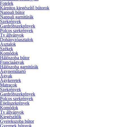
Fotelek
Kárpitos kiegészítő bútorok
Nappali bútor
Nappali garnitúrák
Szekrények
Gardróbszekrények
Polcos szekrények
Tv állványok
Dohányzóasztalok
Asztalok
Székek
Komódok
Hálószoba bútor
Franciaágyak
Hálószoba garnitúrák
Ágyneműtartó
Ágyak
Ágykeretek
Matracok
Szekrények
Gardróbszekrények
Polcos szekrények
Éjjeliszekrények
Komódok
Tv állványok
Kiegészítők
Gyerekszoba bútor
Gyermek bútorok