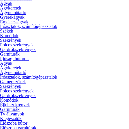
Ágyak
Ágykeretek
Ágyneműtartó
Gyerekágyak
Emeletes ágyak
Íróasztalok, számítógépasztalok
Székek
Komódok
Szekrények
Polcos szekrények
Gardróbszekrények
Garnitúrák
Ifjúsági bútorok
Ágyak
Ágykeretek
Ágyneműtartó
Íróasztalok, számítógépasztalok
Gamer székek
Szekrények
Polcos szekrények
Gardróbszekrények
Komódok
Éjjeliszekrények
Garnitúrák
Tv állványok
Kiegészítők
Előszoba bútor
Előszoba garnitúrák