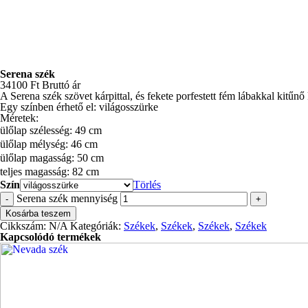
Serena szék
34100
Ft
Bruttó ár
A Serena szék szövet kárpittal, és fekete porfestett fém lábakkal kitűn
Egy színben érhető el: világosszürke
Méretek:
ülőlap szélesség: 49 cm
ülőlap mélység: 46 cm
ülőlap magasság: 50 cm
teljes magasság: 82 cm
Szín
Törlés
Serena szék mennyiség
-
+
Kosárba teszem
Cikkszám:
N/A
Kategóriák:
Székek
,
Székek
,
Székek
,
Székek
Kapcsolódó termékek