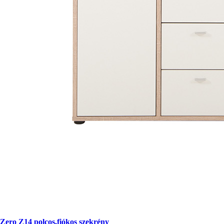
Zero Z14 polcos,fiókos szekrény