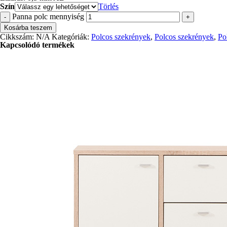
Szín
Törlés
Panna polc mennyiség
-
+
Kosárba teszem
Cikkszám:
N/A
Kategóriák:
Polcos szekrények
,
Polcos szekrények
,
Po
Kapcsolódó termékek