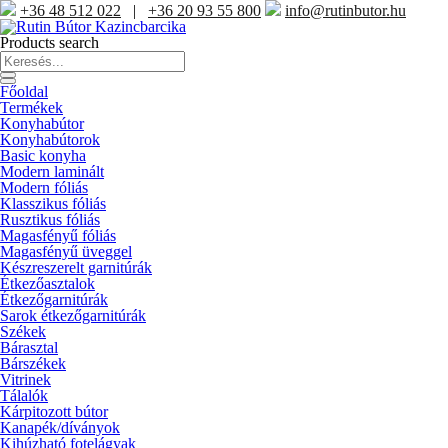
+36 48 512 022
|
+36 20 93 55 800
info@rutinbutor.hu
Products search
Főoldal
Termékek
Konyhabútor
Konyhabútorok
Basic konyha
Modern laminált
Modern fóliás
Klasszikus fóliás
Rusztikus fóliás
Magasfényű fóliás
Magasfényű üveggel
Készreszerelt garnitúrák
Étkezőasztalok
Étkezőgarnitúrák
Sarok étkezőgarnitúrák
Székek
Bárasztal
Bárszékek
Vitrinek
Tálalók
Kárpitozott bútor
Kanapék/díványok
Kihúzható fotelágyak