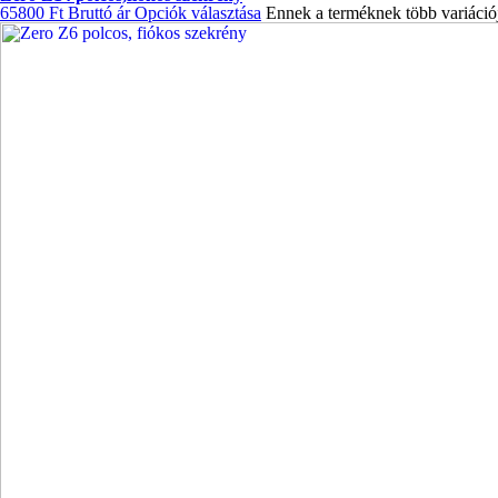
65800
Ft
Bruttó ár
Opciók választása
Ennek a terméknek több variációj