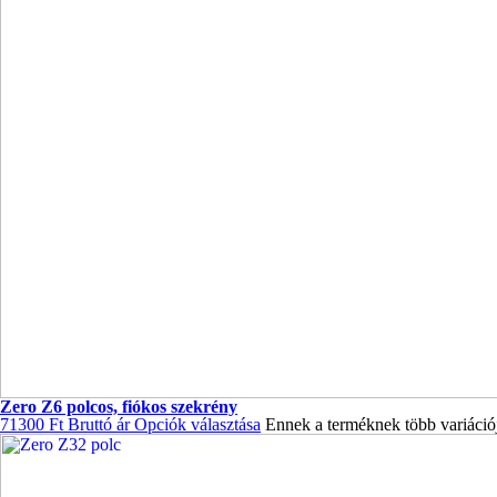
Zero Z6 polcos, fiókos szekrény
71300
Ft
Bruttó ár
Opciók választása
Ennek a terméknek több variációj