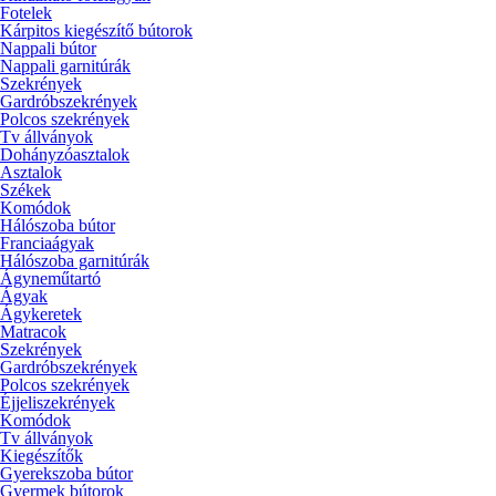
Fotelek
Kárpitos kiegészítő bútorok
Nappali bútor
Nappali garnitúrák
Szekrények
Gardróbszekrények
Polcos szekrények
Tv állványok
Dohányzóasztalok
Asztalok
Székek
Komódok
Hálószoba bútor
Franciaágyak
Hálószoba garnitúrák
Ágyneműtartó
Ágyak
Ágykeretek
Matracok
Szekrények
Gardróbszekrények
Polcos szekrények
Éjjeliszekrények
Komódok
Tv állványok
Kiegészítők
Gyerekszoba bútor
Gyermek bútorok