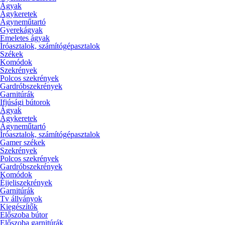
Ágyak
Ágykeretek
Ágyneműtartó
Gyerekágyak
Emeletes ágyak
Íróasztalok, számítógépasztalok
Székek
Komódok
Szekrények
Polcos szekrények
Gardróbszekrények
Garnitúrák
Ifjúsági bútorok
Ágyak
Ágykeretek
Ágyneműtartó
Íróasztalok, számítógépasztalok
Gamer székek
Szekrények
Polcos szekrények
Gardróbszekrények
Komódok
Éjjeliszekrények
Garnitúrák
Tv állványok
Kiegészítők
Előszoba bútor
Előszoba garnitúrák