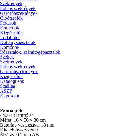
Szekrények
Polcos szekrények
Gardróbszekrények
Cipőtárolók
Fogasok
Komódok
Kiegészítők
Irodabútor
Dohányzóasztalok
Komódok
Íróasztalok, számítógépasztalok
Székek
Szekrények
Polcos szekrények
Gardróbszekrények
Kiegészítők
Katalógusok
Szállítás
ÁSZF
Kapcsolat
Panna polc
4400
Ft
Bruttó ár
Méret: 16 × 50 × 30 cm
Bútorlap vastagsága: 18 mm
Kivitel: összeszerelt
Élzárás: 0,5 mm AB