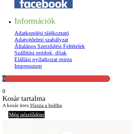
Információk
Adatkezelési tájékoztató
Adatvédelmi szabályzat
Általános Szerződési Feltételek
Szállítási módok, díjak
Elállási nyilatkozat minta
Impresszum
0
0
Kosár tartalma
A kosár üres.
Vissza a boltba
Még nézelődöm