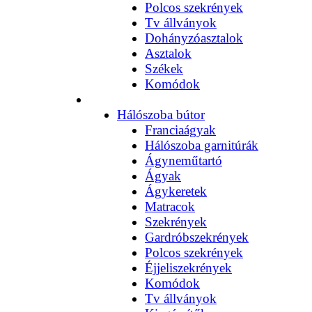
Polcos szekrények
Tv állványok
Dohányzóasztalok
Asztalok
Székek
Komódok
Hálószoba bútor
Franciaágyak
Hálószoba garnitúrák
Ágyneműtartó
Ágyak
Ágykeretek
Matracok
Szekrények
Gardróbszekrények
Polcos szekrények
Éjjeliszekrények
Komódok
Tv állványok