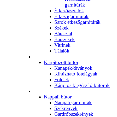
garnitúrák
Étkezőasztalok
Étkezőgarnitúrák
Sarok étkezőgarnitúrák
Székek
Bárasztal
Bárszékek
Vitrinek
Tálalók
Kárpitozott bútor
Kanapék/díványok
Kihúzható fotelágyak
Fotelek
Kárpitos kiegészítő bútorok
Nappali bútor
Nappali garnitúrák
Szekrények
Gardróbszekrények