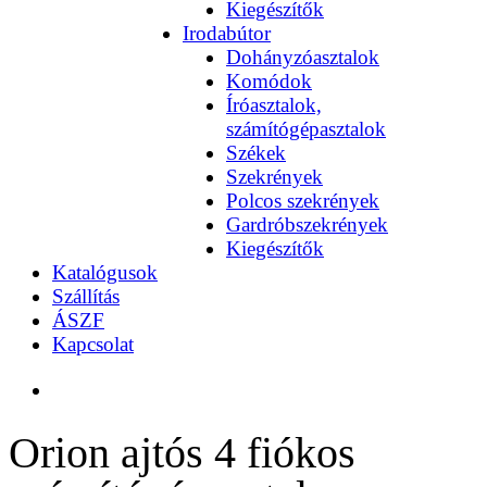
Kiegészítők
Irodabútor
Dohányzóasztalok
Komódok
Íróasztalok,
számítógépasztalok
Székek
Szekrények
Polcos szekrények
Gardróbszekrények
Kiegészítők
Katalógusok
Szállítás
ÁSZF
Kapcsolat
Orion ajtós 4 fiókos