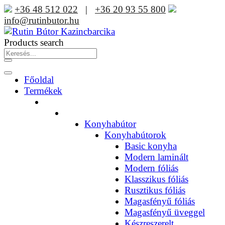
+36 48 512 022
|
+36 20 93 55 800
info@rutinbutor.hu
Products search
Főoldal
Termékek
Konyhabútor
Konyhabútorok
Basic konyha
Modern laminált
Modern fóliás
Klasszikus fóliás
Rusztikus fóliás
Magasfényű fóliás
Magasfényű üveggel
Készreszerelt