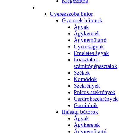
Kiegészítők
Gyerekszoba bútor
Gyermek bútorok
Ágyak
Ágykeretek
Ágyneműtartó
Gyerekágyak
Emeletes ágyak
Íróasztalok,
számítógépasztalok
Székek
Komódok
Szekrények
Polcos szekrények
Gardróbszekrények
Garnitúrák
Ifjúsági bútorok
Ágyak
Ágykeretek
Ágyneműtartó