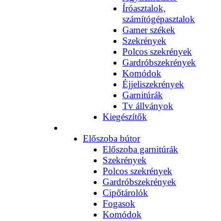
Íróasztalok,
számítógépasztalok
Gamer székek
Szekrények
Polcos szekrények
Gardróbszekrények
Komódok
Éjjeliszekrények
Garnitúrák
Tv állványok
Kiegészítők
Előszoba bútor
Előszoba garnitúrák
Szekrények
Polcos szekrények
Gardróbszekrények
Cipőtárolók
Fogasok
Komódok