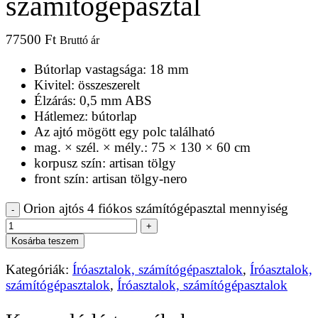
számítógépasztal
77500
Ft
Bruttó ár
Bútorlap vastagsága: 18 mm
Kivitel: összeszerelt
Élzárás: 0,5 mm ABS
Hátlemez: bútorlap
Az ajtó mögött egy polc található
mag. × szél. × mély.: 75 × 130 × 60 cm
korpusz szín: artisan tölgy
front szín: artisan tölgy-nero
Orion ajtós 4 fiókos számítógépasztal mennyiség
-
+
Kosárba teszem
Kategóriák:
Íróasztalok, számítógépasztalok
,
Íróasztalok,
számítógépasztalok
,
Íróasztalok, számítógépasztalok