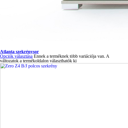
Atlanta szekrénysor
Opciók választása
Ennek a terméknek több variációja van. A
változatok a termékoldalon választhatók ki