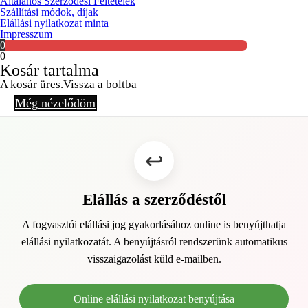
Általános Szerződési Feltételek
Szállítási módok, díjak
Elállási nyilatkozat minta
Impresszum
0
0
Kosár tartalma
A kosár üres.
Vissza a boltba
Még nézelődöm
Elállás a szerződéstől
A fogyasztói elállási jog gyakorlásához online is benyújthatja
elállási nyilatkozatát. A benyújtásról rendszerünk automatikus
visszaigazolást küld e-mailben.
Online elállási nyilatkozat benyújtása