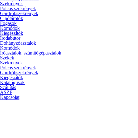
Szekrények
Polcos szekrények
Gardróbszekrények
Cipőtárolók
Fogasok
Komódok
Kiegészítők
Irodabútor
Dohányzóasztalok
Komódok
Íróasztalok, számítógépasztalok
Székek
Szekrények
Polcos szekrények
Gardróbszekrények
Kiegészítők
Katalógusok
Szállítás
ÁSZF
Kapcsolat