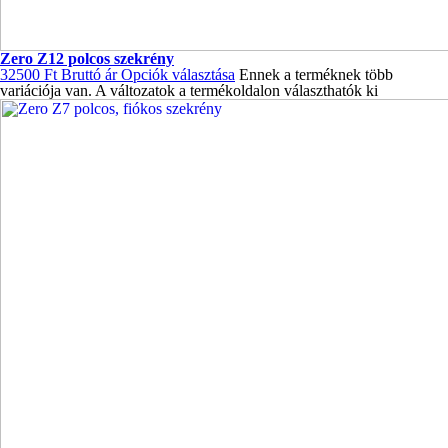
Zero Z12 polcos szekrény
32500
Ft
Bruttó ár
Opciók választása
Ennek a terméknek több
variációja van. A változatok a termékoldalon választhatók ki