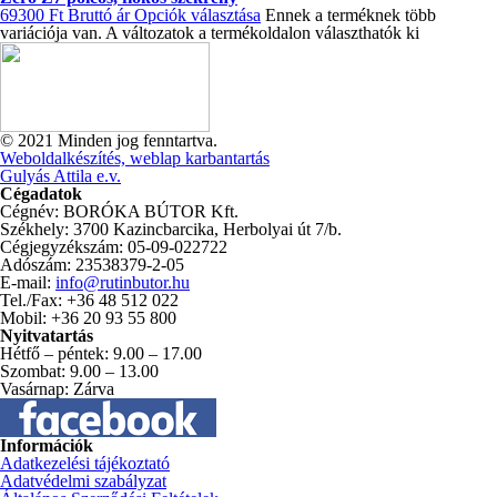
69300
Ft
Bruttó ár
Opciók választása
Ennek a terméknek több
variációja van. A változatok a termékoldalon választhatók ki
© 2021 Minden jog fenntartva.
Weboldalkészítés, weblap karbantartás
Gulyás Attila e.v.
Cégadatok
Cégnév: BORÓKA BÚTOR Kft.
Székhely: 3700 Kazincbarcika, Herbolyai út 7/b.
Cégjegyzékszám: 05-09-022722
Adószám: 23538379-2-05
E-mail:
info@rutinbutor.hu
Tel./Fax: +36 48 512 022
Mobil: +36 20 93 55 800
Nyitvatartás
Hétfő – péntek: 9.00 – 17.00
Szombat: 9.00 – 13.00
Vasárnap: Zárva
Információk
Adatkezelési tájékoztató
Adatvédelmi szabályzat