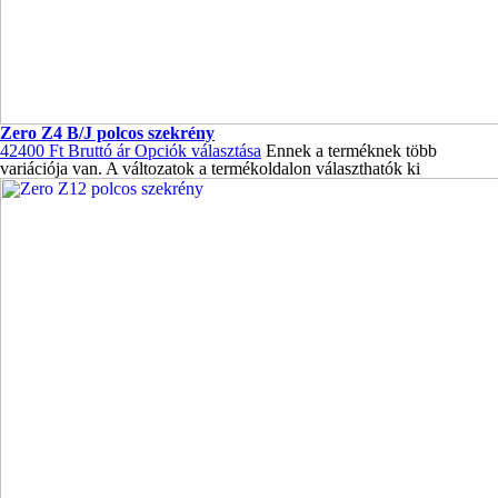
Zero Z4 B/J polcos szekrény
42400
Ft
Bruttó ár
Opciók választása
Ennek a terméknek több
variációja van. A változatok a termékoldalon választhatók ki