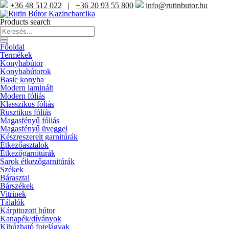
+36 48 512 022
|
+36 20 93 55 800
info@rutinbutor.hu
Products search
Főoldal
Termékek
Konyhabútor
Konyhabútorok
Basic konyha
Modern laminált
Modern fóliás
Klasszikus fóliás
Rusztikus fóliás
Magasfényű fóliás
Magasfényű üveggel
Készreszerelt garnitúrák
Étkezőasztalok
Étkezőgarnitúrák
Sarok étkezőgarnitúrák
Székek
Bárasztal
Bárszékek
Vitrinek
Tálalók
Kárpitozott bútor
Kanapék/díványok
Kihúzható fotelágyak