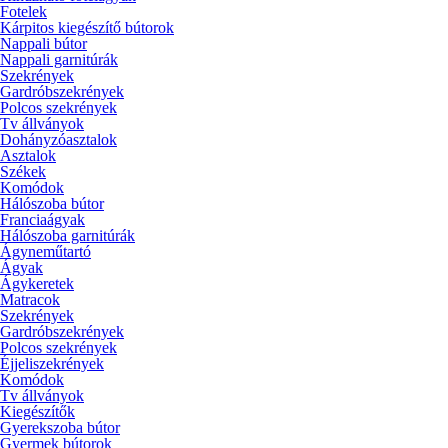
Fotelek
Kárpitos kiegészítő bútorok
Nappali bútor
Nappali garnitúrák
Szekrények
Gardróbszekrények
Polcos szekrények
Tv állványok
Dohányzóasztalok
Asztalok
Székek
Komódok
Hálószoba bútor
Franciaágyak
Hálószoba garnitúrák
Ágyneműtartó
Ágyak
Ágykeretek
Matracok
Szekrények
Gardróbszekrények
Polcos szekrények
Éjjeliszekrények
Komódok
Tv állványok
Kiegészítők
Gyerekszoba bútor
Gyermek bútorok