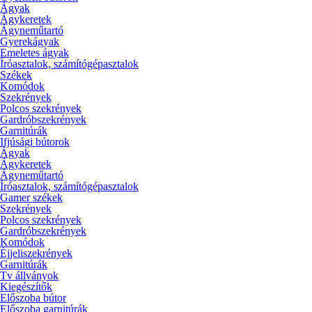
Ágyak
Ágykeretek
Ágyneműtartó
Gyerekágyak
Emeletes ágyak
Íróasztalok, számítógépasztalok
Székek
Komódok
Szekrények
Polcos szekrények
Gardróbszekrények
Garnitúrák
Ifjúsági bútorok
Ágyak
Ágykeretek
Ágyneműtartó
Íróasztalok, számítógépasztalok
Gamer székek
Szekrények
Polcos szekrények
Gardróbszekrények
Komódok
Éjjeliszekrények
Garnitúrák
Tv állványok
Kiegészítők
Előszoba bútor
Előszoba garnitúrák