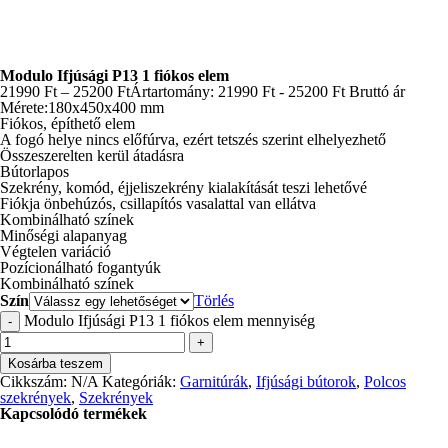
Modulo Ifjúsági P13 1 fiókos elem
21990
Ft
–
25200
Ft
Ártartomány: 21990 Ft - 25200 Ft
Bruttó ár
Mérete:180x450x400 mm
Fiókos, építhető elem
A fogó helye nincs előfúrva, ezért tetszés szerint elhelyezhető
Összeszerelten kerül átadásra
Bútorlapos
Szekrény, komód, éjjeliszekrény kialakítását teszi lehetővé
Fiókja önbehúzós, csillapítós vasalattal van ellátva
Kombinálható színek
Minőségi alapanyag
Végtelen variáció
Pozícionálható fogantyúk
Kombinálható színek
Szín
Törlés
Modulo Ifjúsági P13 1 fiókos elem mennyiség
-
+
Kosárba teszem
Cikkszám:
N/A
Kategóriák:
Garnitúrák
,
Ifjúsági bútorok
,
Polcos
szekrények
,
Szekrények
Kapcsolódó termékek