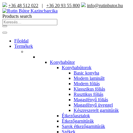
+36 48 512 022
|
+36 20 93 55 800
info@rutinbutor.hu
Products search
Főoldal
Termékek
Konyhabútor
Konyhabútorok
Basic konyha
Modern laminált
Modern fóliás
Klasszikus fóliás
Rusztikus fóliás
Magasfényű fóliás
Magasfényű üveggel
Készreszerelt garnitúrák
Étkezőasztalok
Étkezőgarnitúrák
Sarok étkezőgarnitúrák
Székek