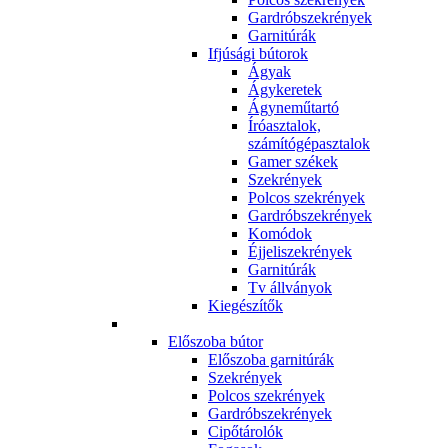
Gardróbszekrények
Garnitúrák
Ifjúsági bútorok
Ágyak
Ágykeretek
Ágyneműtartó
Íróasztalok,
számítógépasztalok
Gamer székek
Szekrények
Polcos szekrények
Gardróbszekrények
Komódok
Éjjeliszekrények
Garnitúrák
Tv állványok
Kiegészítők
Előszoba bútor
Előszoba garnitúrák
Szekrények
Polcos szekrények
Gardróbszekrények
Cipőtárolók