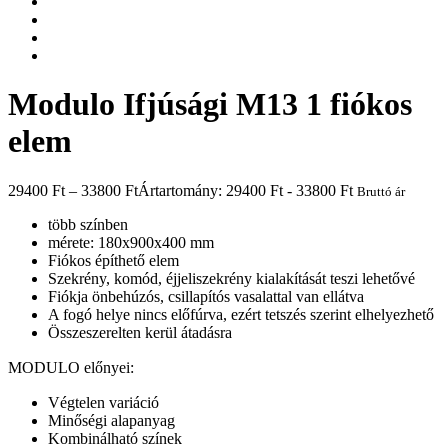
Modulo Ifjúsági M13 1 fiókos
elem
29400
Ft
–
33800
Ft
Ártartomány: 29400 Ft - 33800 Ft
Bruttó ár
több színben
mérete: 180x900x400 mm
Fiókos építhető elem
Szekrény, komód, éjjeliszekrény kialakítását teszi lehetővé
Fiókja önbehúzós, csillapítós vasalattal van ellátva
A fogó helye nincs előfúrva, ezért tetszés szerint elhelyezhető
Összeszerelten kerül átadásra
MODULO előnyei:
Végtelen variáció
Minőségi alapanyag
Kombinálható színek