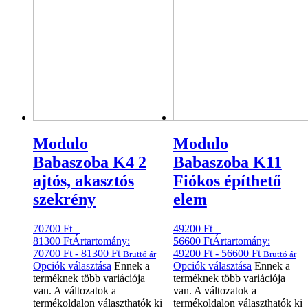
Modulo
Modulo
Babaszoba K4 2
Babaszoba K11
ajtós, akasztós
Fiókos építhető
szekrény
elem
70700
Ft
–
49200
Ft
–
81300
Ft
Ártartomány:
56600
Ft
Ártartomány:
70700 Ft - 81300 Ft
49200 Ft - 56600 Ft
Bruttó ár
Bruttó ár
Opciók választása
Ennek a
Opciók választása
Ennek a
terméknek több variációja
terméknek több variációja
van. A változatok a
van. A változatok a
termékoldalon választhatók ki
termékoldalon választhatók ki