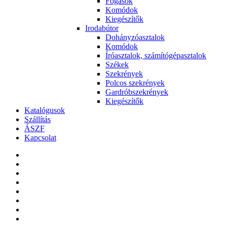
Fogasok
Komódok
Kiegészítők
Irodabútor
Dohányzóasztalok
Komódok
Íróasztalok, számítógépasztalok
Székek
Szekrények
Polcos szekrények
Gardróbszekrények
Kiegészítők
Katalógusok
Szállítás
ÁSZF
Kapcsolat