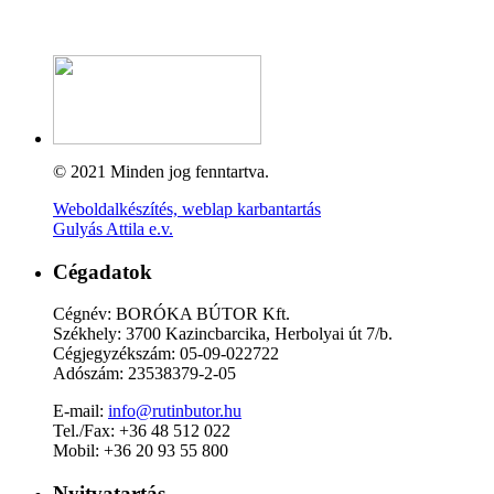
© 2021 Minden jog fenntartva.
Weboldalkészítés, weblap karbantartás
Gulyás Attila e.v.
Cégadatok
Cégnév: BORÓKA BÚTOR Kft.
Székhely: 3700 Kazincbarcika, Herbolyai út 7/b.
Cégjegyzékszám: 05-09-022722
Adószám: 23538379-2-05
E-mail:
info@rutinbutor.hu
Tel./Fax: +36 48 512 022
Mobil: +36 20 93 55 800
Nyitvatartás