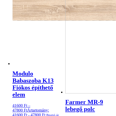
Modulo
Babaszoba K13
Fiókos építhető
elem
Farmer MR-9
41600
Ft
–
lebegő polc
47800
Ft
Ártartomány:
41600 Ft - 47800 Ft
Bruttó ár