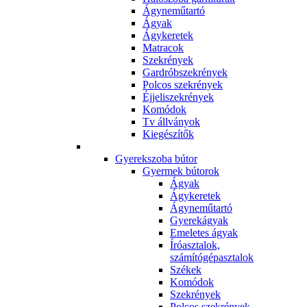
Ágyneműtartó
Ágyak
Ágykeretek
Matracok
Szekrények
Gardróbszekrények
Polcos szekrények
Éjjeliszekrények
Komódok
Tv állványok
Kiegészítők
Gyerekszoba bútor
Gyermek bútorok
Ágyak
Ágykeretek
Ágyneműtartó
Gyerekágyak
Emeletes ágyak
Íróasztalok,
számítógépasztalok
Székek
Komódok
Szekrények
Polcos szekrények