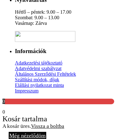
Hétfő – péntek: 9.00 – 17.00
Szombat: 9.00 – 13.00
Vasárnap: Zárva
Információk
Adatkezelési tájékoztató
Adatvédelmi szabályzat
Általános Szerződési Feltételek
Szállítási módok, díjak
Elállási nyilatkozat minta
Impresszum
0
0
Kosár tartalma
A kosár üres.
Vissza a boltba
Még nézelődöm