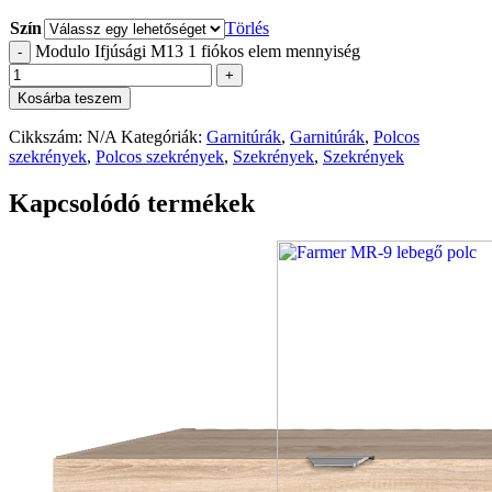
Szín
Törlés
Modulo Ifjúsági M13 1 fiókos elem mennyiség
-
+
Kosárba teszem
Cikkszám:
N/A
Kategóriák:
Garnitúrák
,
Garnitúrák
,
Polcos
szekrények
,
Polcos szekrények
,
Szekrények
,
Szekrények
Kapcsolódó termékek