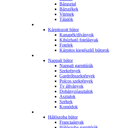
Bárasztal
Bárszékek
Vitrinek
Tálalók
Kárpitozott bútor
Kanapék/díványok
Kihúzható fotelágyak
Fotelek
Kárpitos kiegészítő bútorok
Nappali bútor
Nappali garnitúrák
Szekrények
Gardróbszekrények
Polcos szekrények
Tv állványok
Dohányzóasztalok
Asztalok
Székek
Komódok
Hálószoba bútor
Franciaágyak
Hálószoba garnitúrák