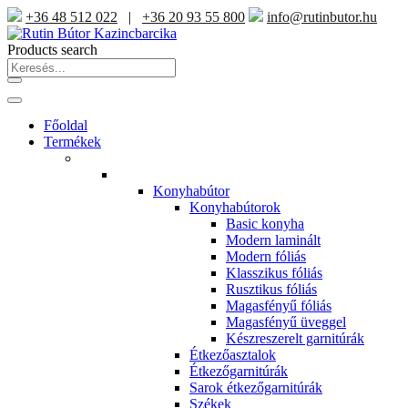
+36 48 512 022
|
+36 20 93 55 800
info@rutinbutor.hu
Products search
Főoldal
Termékek
Konyhabútor
Konyhabútorok
Basic konyha
Modern laminált
Modern fóliás
Klasszikus fóliás
Rusztikus fóliás
Magasfényű fóliás
Magasfényű üveggel
Készreszerelt garnitúrák
Étkezőasztalok
Étkezőgarnitúrák
Sarok étkezőgarnitúrák
Székek