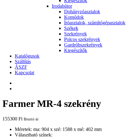
Kiegészítők
Irodabútor
Dohányzóasztalok
Komódok
Íróasztalok, számítógépasztalok
Székek
Szekrények
Polcos szekrények
Gardróbszekrények
Kiegészítők
Katalógusok
Szállítás
ÁSZF
Kapcsolat
Farmer MR-4 szekrény
155300
Ft
Bruttó ár
Méretek: ma: 904 x szé: 1588 x mé: 402 mm
Választható színek: