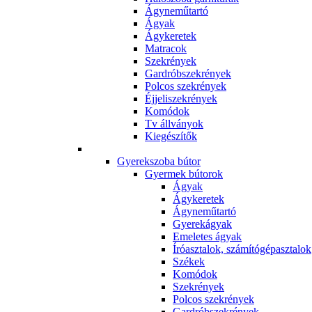
Ágyneműtartó
Ágyak
Ágykeretek
Matracok
Szekrények
Gardróbszekrények
Polcos szekrények
Éjjeliszekrények
Komódok
Tv állványok
Kiegészítők
Gyerekszoba bútor
Gyermek bútorok
Ágyak
Ágykeretek
Ágyneműtartó
Gyerekágyak
Emeletes ágyak
Íróasztalok, számítógépasztalok
Székek
Komódok
Szekrények
Polcos szekrények
Gardróbszekrények