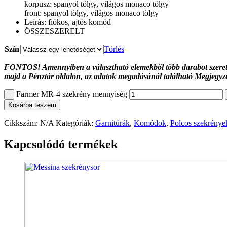
korpusz: spanyol tölgy, világos monaco tölgy
front: spanyol tölgy, világos monaco tölgy
Leírás: fiókos, ajtós komód
ÖSSZESZERELT
Szín
Törlés
FONTOS! Amennyiben a választható elemekből több darabot szeretne 
majd a Pénztár oldalon, az adatok megadásánál található Megjegyzés
Farmer MR-4 szekrény mennyiség
-
Kosárba teszem
Cikkszám:
N/A
Kategóriák:
Garnitúrák
,
Komódok
,
Polcos szekrénye
Kapcsolódó termékek