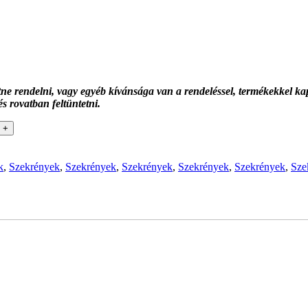
rendelni, vagy egyéb kívánsága van a rendeléssel, termékekkel kapc
 rovatban feltüntetni.
+
k
,
Szekrények
,
Szekrények
,
Szekrények
,
Szekrények
,
Szekrények
,
Sze