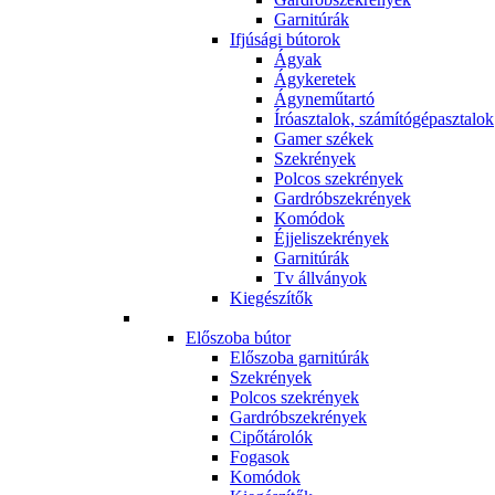
Garnitúrák
Ifjúsági bútorok
Ágyak
Ágykeretek
Ágyneműtartó
Íróasztalok, számítógépasztalok
Gamer székek
Szekrények
Polcos szekrények
Gardróbszekrények
Komódok
Éjjeliszekrények
Garnitúrák
Tv állványok
Kiegészítők
Előszoba bútor
Előszoba garnitúrák
Szekrények
Polcos szekrények
Gardróbszekrények
Cipőtárolók
Fogasok
Komódok