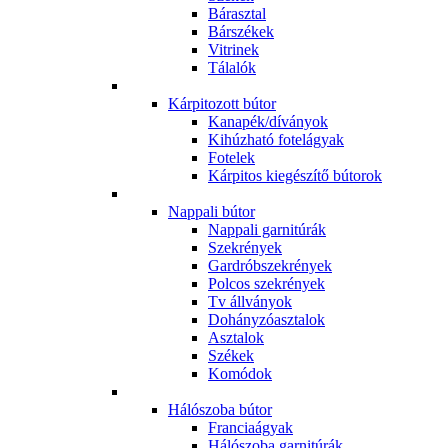
Bárasztal
Bárszékek
Vitrinek
Tálalók
Kárpitozott bútor
Kanapék/díványok
Kihúzható fotelágyak
Fotelek
Kárpitos kiegészítő bútorok
Nappali bútor
Nappali garnitúrák
Szekrények
Gardróbszekrények
Polcos szekrények
Tv állványok
Dohányzóasztalok
Asztalok
Székek
Komódok
Hálószoba bútor
Franciaágyak
Hálószoba garnitúrák