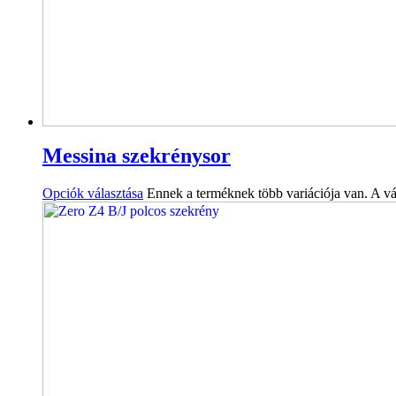
Messina szekrénysor
Opciók választása
Ennek a terméknek több variációja van. A vá