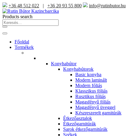
+36 48 512 022
|
+36 20 93 55 800
info@rutinbutor.hu
Products search
Főoldal
Termékek
Konyhabútor
Konyhabútorok
Basic konyha
Modern laminált
Modern fóliás
Klasszikus fóliás
Rusztikus fóliás
Magasfényű fóliás
Magasfényű üveggel
Készreszerelt garnitúrák
Étkezőasztalok
Étkezőgarnitúrák
Sarok étkezőgarnitúrák
Székek