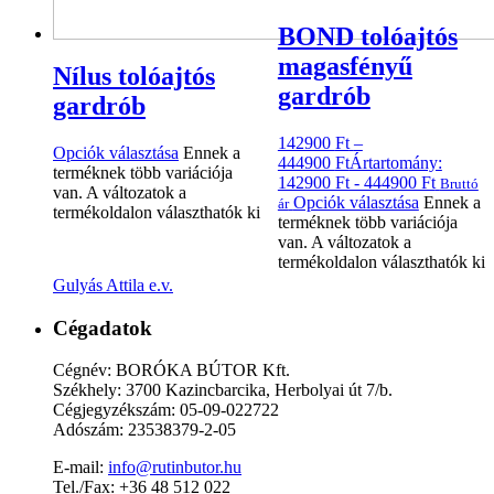
BOND tolóajtós
magasfényű
Nílus tolóajtós
gardrób
gardrób
142900
Ft
–
Opciók választása
Ennek a
444900
Ft
Ártartomány:
terméknek több variációja
142900 Ft - 444900 Ft
Bruttó
van. A változatok a
Opciók választása
Ennek a
ár
termékoldalon választhatók ki
terméknek több variációja
van. A változatok a
termékoldalon választhatók ki
Gulyás Attila e.v.
Cégadatok
Cégnév: BORÓKA BÚTOR Kft.
Székhely: 3700 Kazincbarcika, Herbolyai út 7/b.
Cégjegyzékszám: 05-09-022722
Adószám: 23538379-2-05
E-mail:
info@rutinbutor.hu
Tel./Fax: +36 48 512 022