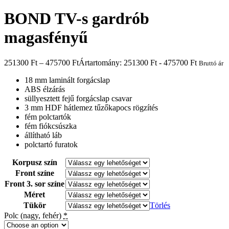
BOND TV-s gardrób
magasfényű
251300
Ft
–
475700
Ft
Ártartomány: 251300 Ft - 475700 Ft
Bruttó ár
18 mm laminált forgácslap
ABS élzárás
süllyesztett fejű forgácslap csavar
3 mm HDF hátlemez tűzőkapocs rögzítés
fém polctartók
fém fiókcsúszka
állítható láb
polctartó furatok
Korpusz szín
Front színe
Front 3. sor színe
Méret
Tükör
Törlés
Polc (nagy, fehér)
*