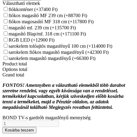
Választható elemek
fiókkonténer
(+37400 Ft)
fiókos magasító MF 239 cm
(+88700 Ft)
fiókos magosasító MF 318 cm
(+117800 Ft)
magasító mf. 239 cm
(+135700 Ft)
magasító Blap/mf. 318 cm
(+171100 Ft)
RGB LED
(+12900 Ft)
sarokelem tolóajtós magasfényű 100 cm
(+114000 Ft)
sarokelem fiókos magasító magasfényű
(+42300 Ft)
sarokelem magasító magasfényű
(+66300 Ft)
Product total
Options total
Grand total
FONTOS! Amennyiben a választható elemekből több darabot
szeretne rendelni, vagy egyéb kívánsága van a rendeléssel,
termékekkel kapcsolatban, kérjük szíveskedjen előbb kosárba
tenni a termékeket, majd a Pénztár oldalon, az adatok
megadásánál található Megjegyzés rovatban feltüntetni.
BOND TV-s gardrób magasfényű mennyiség
Kosárba teszem