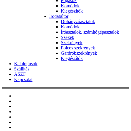
Fogasok
Komódok
Kiegészítők
Irodabútor
Dohányzóasztalok
Komódok
Íróasztalok, számítógépasztalok
Székek
Szekrények
Polcos szekrények
Gardróbszekrények
Kiegészítők
Katalógusok
Szállítás
ÁSZF
Kapcsolat