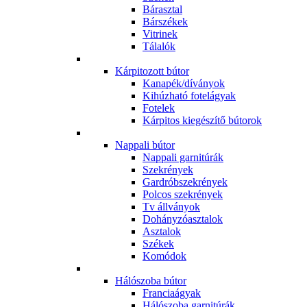
Bárasztal
Bárszékek
Vitrinek
Tálalók
Kárpitozott bútor
Kanapék/díványok
Kihúzható fotelágyak
Fotelek
Kárpitos kiegészítő bútorok
Nappali bútor
Nappali garnitúrák
Szekrények
Gardróbszekrények
Polcos szekrények
Tv állványok
Dohányzóasztalok
Asztalok
Székek
Komódok
Hálószoba bútor
Franciaágyak
Hálószoba garnitúrák