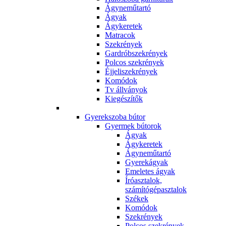
Ágyneműtartó
Ágyak
Ágykeretek
Matracok
Szekrények
Gardróbszekrények
Polcos szekrények
Éjjeliszekrények
Komódok
Tv állványok
Kiegészítők
Gyerekszoba bútor
Gyermek bútorok
Ágyak
Ágykeretek
Ágyneműtartó
Gyerekágyak
Emeletes ágyak
Íróasztalok,
számítógépasztalok
Székek
Komódok
Szekrények
Polcos szekrények