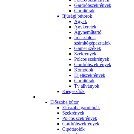
Gardróbszekrények
Garnitúrák
Ifjúsági bútorok
Ágyak
Ágykeretek
Ágyneműtartó
Íróasztalok,
számítógépasztalok
Gamer székek
Szekrények
Polcos szekrények
Gardróbszekrények
Komódok
Éjjeliszekrények
Garnitúrák
Tv állványok
Kiegészítők
Előszoba bútor
Előszoba garnitúrák
Szekrények
Polcos szekrények
Gardróbszekrények
Cipőtárolók