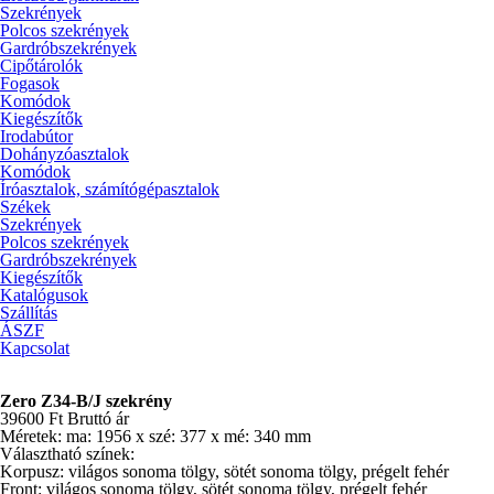
Szekrények
Polcos szekrények
Gardróbszekrények
Cipőtárolók
Fogasok
Komódok
Kiegészítők
Irodabútor
Dohányzóasztalok
Komódok
Íróasztalok, számítógépasztalok
Székek
Szekrények
Polcos szekrények
Gardróbszekrények
Kiegészítők
Katalógusok
Szállítás
ÁSZF
Kapcsolat
Zero Z34-B/J szekrény
39600
Ft
Bruttó ár
Méretek: ma: 1956 x szé: 377 x mé: 340 mm
Választható színek:
Korpusz: világos sonoma tölgy, sötét sonoma tölgy, prégelt fehér
Front: világos sonoma tölgy, sötét sonoma tölgy, prégelt fehér