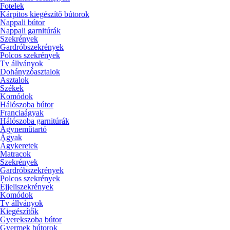
Fotelek
Kárpitos kiegészítő bútorok
Nappali bútor
Nappali garnitúrák
Szekrények
Gardróbszekrények
Polcos szekrények
Tv állványok
Dohányzóasztalok
Asztalok
Székek
Komódok
Hálószoba bútor
Franciaágyak
Hálószoba garnitúrák
Ágyneműtartó
Ágyak
Ágykeretek
Matracok
Szekrények
Gardróbszekrények
Polcos szekrények
Éjjeliszekrények
Komódok
Tv állványok
Kiegészítők
Gyerekszoba bútor
Gyermek bútorok