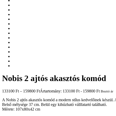
Nobis 2 ajtós akasztós komód
133100
Ft
–
159800
Ft
Ártartomány: 133100 Ft - 159800 Ft
Bruttó ár
A Nobis 2 ajtós akasztós komód a modern stílus kedvelőinek készül. 
Belső mélysége 37 cm. Belül egy kihúzható vállfatartó található.
Mérete: 107x80x42 cm