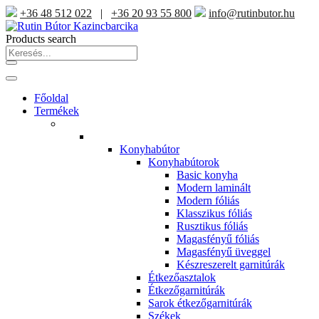
+36 48 512 022
|
+36 20 93 55 800
info@rutinbutor.hu
Products search
Főoldal
Termékek
Konyhabútor
Konyhabútorok
Basic konyha
Modern laminált
Modern fóliás
Klasszikus fóliás
Rusztikus fóliás
Magasfényű fóliás
Magasfényű üveggel
Készreszerelt garnitúrák
Étkezőasztalok
Étkezőgarnitúrák
Sarok étkezőgarnitúrák
Székek