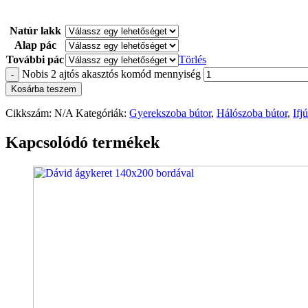
Natúr lakk
Alap pác
További pác
Törlés
Nobis 2 ajtós akasztós komód mennyiség
-
Kosárba teszem
Cikkszám:
N/A
Kategóriák:
Gyerekszoba bútor
,
Hálószoba bútor
,
Ifj
Kapcsolódó termékek