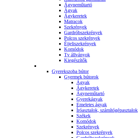
Ágyneműtartó
Ágyak
Ágykeretek
Matracok
Szekrények
Gardróbszekrények
Polcos szekrények
Éjjeliszekrények
Komódok
Tv állványok
Kiegészítők
Gyerekszoba bútor
Gyermek bútorok
Ágyak
Ágykeretek
Ágyneműtartó
Gyerekágyak
Emeletes ágyak
Íróasztalok, számítógépasztalok
Székek
Komódok
Szekrények
Polcos szekrények
Gardróbszekrények