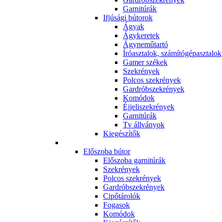
Garnitúrák
Ifjúsági bútorok
Ágyak
Ágykeretek
Ágyneműtartó
Íróasztalok, számítógépasztalok
Gamer székek
Szekrények
Polcos szekrények
Gardróbszekrények
Komódok
Éjjeliszekrények
Garnitúrák
Tv állványok
Kiegészítők
Előszoba bútor
Előszoba garnitúrák
Szekrények
Polcos szekrények
Gardróbszekrények
Cipőtárolók
Fogasok
Komódok