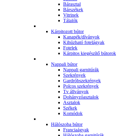
Bárasztal
Bárszékek
Vitrinek
Tálalók
Kárpitozott bútor
Kanapék/díványok
Kihúzható fotelágyak
Fotelek
Kárpitos kiegészítő bútorok
Nappali bútor
Nappali garnitúrák
Szekrények
Gardróbszekrények
Polcos szekrények
Tv állványok
Dohányzóasztalok
Asztalok
Székek
Komódok
Hálószoba bútor
Franciaágyak
Hálószoba garnitúrák