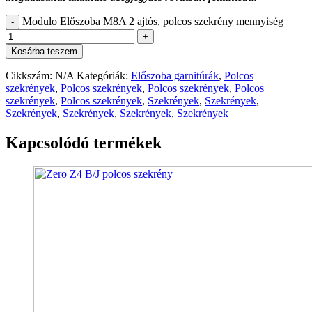
Modulo Előszoba M8A 2 ajtós, polcos szekrény mennyiség
-
+
Kosárba teszem
Cikkszám:
N/A
Kategóriák:
Előszoba garnitúrák
,
Polcos
szekrények
,
Polcos szekrények
,
Polcos szekrények
,
Polcos
szekrények
,
Polcos szekrények
,
Szekrények
,
Szekrények
,
Szekrények
,
Szekrények
,
Szekrények
,
Szekrények
Kapcsolódó termékek