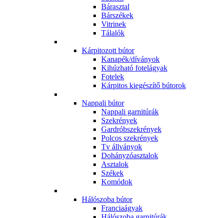
Bárasztal
Bárszékek
Vitrinek
Tálalók
Kárpitozott bútor
Kanapék/díványok
Kihúzható fotelágyak
Fotelek
Kárpitos kiegészítő bútorok
Nappali bútor
Nappali garnitúrák
Szekrények
Gardróbszekrények
Polcos szekrények
Tv állványok
Dohányzóasztalok
Asztalok
Székek
Komódok
Hálószoba bútor
Franciaágyak
Hálószoba garnitúrák