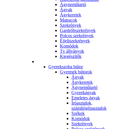
Ágyneműtartó
Ágyak
Ágykeretek
Matracok
Szekrények
Gardróbszekrények
Polcos szekrények
Éjjeliszekrények
Komódok
Tv állványok
Kiegészítők
Gyerekszoba bútor
Gyermek bútorok
Ágyak
Ágykeretek
Ágyneműtartó
Gyerekágyak
Emeletes ágyak
Íróasztalok,
számítógépasztalok
Székek
Komódok
Szekrények
Polcos szekrények