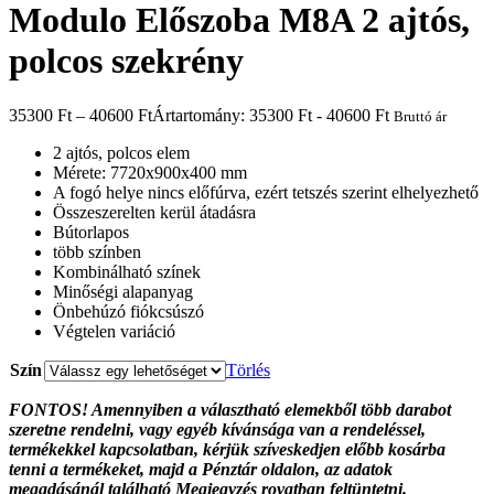
Modulo Előszoba M8A 2 ajtós,
polcos szekrény
35300
Ft
–
40600
Ft
Ártartomány: 35300 Ft - 40600 Ft
Bruttó ár
2 ajtós, polcos elem
Mérete: 7720x900x400 mm
A fogó helye nincs előfúrva, ezért tetszés szerint elhelyezhető
Összeszerelten kerül átadásra
Bútorlapos
több színben
Kombinálható színek
Minőségi alapanyag
Önbehúzó fiókcsúszó
Végtelen variáció
Szín
Törlés
FONTOS! Amennyiben a választható elemekből több darabot
szeretne rendelni, vagy egyéb kívánsága van a rendeléssel,
termékekkel kapcsolatban, kérjük szíveskedjen előbb kosárba
tenni a termékeket, majd a Pénztár oldalon, az adatok
megadásánál található Megjegyzés rovatban feltüntetni.