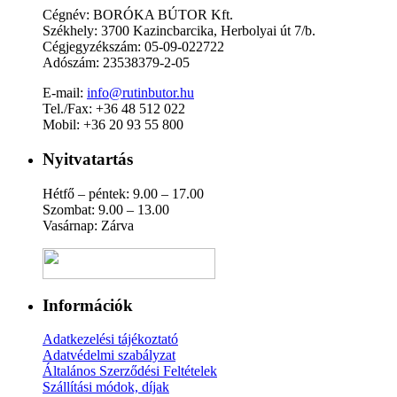
Cégnév: BORÓKA BÚTOR Kft.
Székhely: 3700 Kazincbarcika, Herbolyai út 7/b.
Cégjegyzékszám: 05-09-022722
Adószám: 23538379-2-05
E-mail:
info@rutinbutor.hu
Tel./Fax: +36 48 512 022
Mobil: +36 20 93 55 800
Nyitvatartás
Hétfő – péntek: 9.00 – 17.00
Szombat: 9.00 – 13.00
Vasárnap: Zárva
Információk
Adatkezelési tájékoztató
Adatvédelmi szabályzat
Általános Szerződési Feltételek
Szállítási módok, díjak