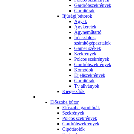
Gardróbszekrények
Garnitúrák
Ifjúsági bútorok
Ágyak
Ágykeretek
Ágyneműtartó
Íróasztalok,
számítógépasztalok
Gamer székek
Szekrények
Polcos szekrények
Gardróbszekrények
Komódok
Éjjeliszekrények
Garnitúrák
Tv állványok
Kiegészítők
Előszoba bútor
Előszoba garnitúrák
Szekrények
Polcos szekrények
Gardróbszekrények
Cipőtárolók