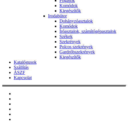
Fogasok
Komódok
Kiegészítők
Irodabútor
Dohányzóasztalok
Komódok
Íróasztalok, számítógépasztalok
Székek
Szekrények
Polcos szekrények
Gardróbszekrények
Kiegészítők
Katalógusok
Szállítás
ÁSZF
Kapcsolat