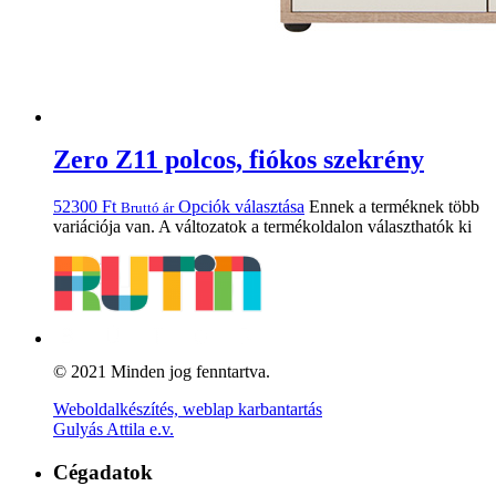
Zero Z11 polcos, fiókos szekrény
52300
Ft
Opciók választása
Ennek a terméknek több
Bruttó ár
variációja van. A változatok a termékoldalon választhatók ki
© 2021 Minden jog fenntartva.
Weboldalkészítés, weblap karbantartás
Gulyás Attila e.v.
Cégadatok