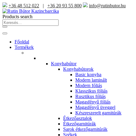
+36 48 512 022
|
+36 20 93 55 800
info@rutinbutor.hu
Products search
Főoldal
Termékek
Konyhabútor
Konyhabútorok
Basic konyha
Modern laminált
Modern fóliás
Klasszikus fóliás
Rusztikus fóliás
Magasfényű fóliás
Magasfényű üveggel
Készreszerelt garnitúrák
Étkezőasztalok
Étkezőgarnitúrák
Sarok étkezőgarnitúrák
Székek