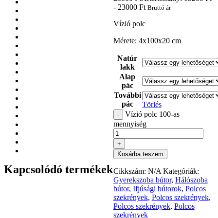
- 23000 Ft
Bruttó ár
Vízió polc
Mérete: 4x100x20 cm
Natúr
lakk
Alap
pác
További
pác
Törlés
Vízió polc 100-as
-
mennyiség
+
Kosárba teszem
Kapcsolódó termékek
Cikkszám:
N/A
Kategóriák:
Gyerekszoba bútor
,
Hálószoba
bútor
,
Ifjúsági bútorok
,
Polcos
szekrények
,
Polcos szekrények
,
Polcos szekrények
,
Polcos
szekrények