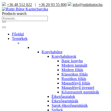
+36 48 512 022
|
+36 20 93 55 800
info@rutinbutor.hu
Products search
Főoldal
Termékek
Konyhabútor
Konyhabútorok
Basic konyha
Modern laminált
Modern fóliás
Klasszikus fóliás
Rusztikus fóliás
Magasfényű fóliás
Magasfényű üveggel
Készreszerelt garnitúrák
Étkezőasztalok
Étkezőgarnitúrák
Sarok étkezőgarnitúrák
Székek