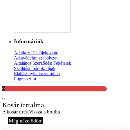
Információk
Adatkezelési tájékoztató
Adatvédelmi szabályzat
Általános Szerződési Feltételek
Szállítási módok, díjak
Elállási nyilatkozat minta
Impresszum
0
0
Kosár tartalma
A kosár üres.
Vissza a boltba
Még nézelődöm