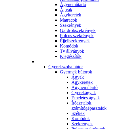
Ágyneműtartó
Ágyak
Ágykeretek
Matracok
Szekrények
Gardróbszekrények
Polcos szekrények
Éjjeliszekrények
Komódok
Tv állványok
Kiegészítők
Gyerekszoba bútor
Gyermek bútorok
Ágyak
Ágykeretek
Ágyneműtartó
Gyerekágyak
Emeletes ágyak
Íróasztalok,
számítógépasztalok
Székek
Komódok
Szekrények
Polcos szekrények