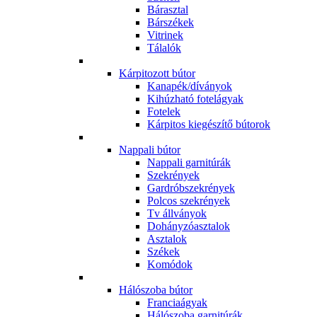
Bárasztal
Bárszékek
Vitrinek
Tálalók
Kárpitozott bútor
Kanapék/díványok
Kihúzható fotelágyak
Fotelek
Kárpitos kiegészítő bútorok
Nappali bútor
Nappali garnitúrák
Szekrények
Gardróbszekrények
Polcos szekrények
Tv állványok
Dohányzóasztalok
Asztalok
Székek
Komódok
Hálószoba bútor
Franciaágyak
Hálószoba garnitúrák