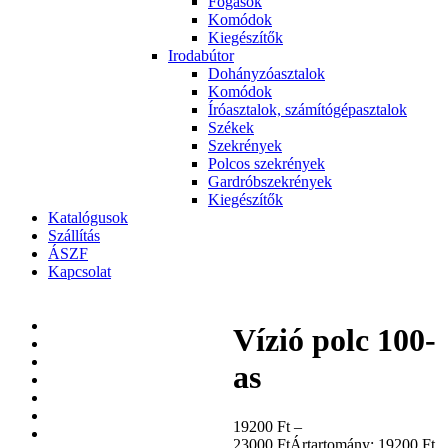
Fogasok
Komódok
Kiegészítők
Irodabútor
Dohányzóasztalok
Komódok
Íróasztalok, számítógépasztalok
Székek
Szekrények
Polcos szekrények
Gardróbszekrények
Kiegészítők
Katalógusok
Szállítás
ÁSZF
Kapcsolat
Vízió polc 100-
as
19200
Ft
–
23000
Ft
Ártartomány: 19200 Ft