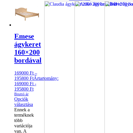
Emese
ágykeret
160×200
bordával
169000
Ft
–
195800
Ft
Ártartomány:
169000 Ft -
195800 Ft
Bruttó ár
Opciók
választása
Ennek a
terméknek
több
variációja
van. A