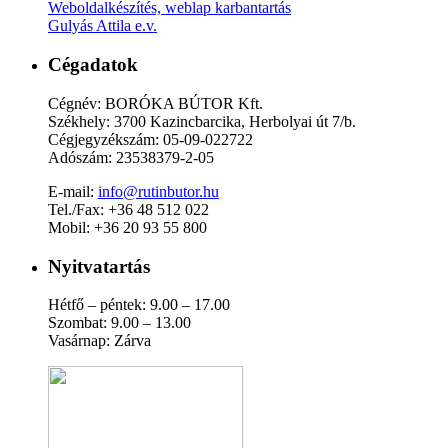
Weboldalkészítés, weblap karbantartás
Gulyás Attila e.v.
Cégadatok
Cégnév: BORÓKA BÚTOR Kft.
Székhely: 3700 Kazincbarcika, Herbolyai út 7/b.
Cégjegyzékszám: 05-09-022722
Adószám: 23538379-2-05
E-mail:
info@rutinbutor.hu
Tel./Fax: +36 48 512 022
Mobil: +36 20 93 55 800
Nyitvatartás
Hétfő – péntek: 9.00 – 17.00
Szombat: 9.00 – 13.00
Vasárnap: Zárva