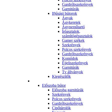
Gardróbszekrények
Garnitúrák
Ifjúsági bútorok
Ágyak
Ágykeretek
Ágyneműtartó
Íróasztalok,
számítógépasztalok
Gamer székek
Szekrények
Polcos szekrények
Gardróbszekrények
Komódok
Éjjeliszekrények
Garnitúrák
Tv állványok
Kiegészítők
Előszoba bútor
Előszoba garnitúrák
Szekrények
Polcos szekrények
Gardróbszekrények
Cipőtárolók