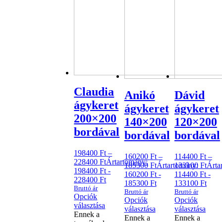
Claudia
Anikó
Dávid
ágykeret
ágykeret
ágykeret
200×200
140×200
120×200
bordával
bordával
bordával
198400
Ft
–
160200
Ft
–
114400
Ft
–
228400
Ft
Ártartomány:
185300
Ft
Ártartomány:
133100
Ft
Árta
198400 Ft -
160200 Ft -
114400 Ft -
228400 Ft
185300 Ft
133100 Ft
Bruttó ár
Bruttó ár
Bruttó ár
Opciók
Opciók
Opciók
választása
választása
választása
Ennek a
Ennek a
Ennek a