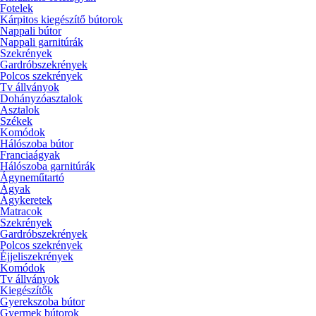
Fotelek
Kárpitos kiegészítő bútorok
Nappali bútor
Nappali garnitúrák
Szekrények
Gardróbszekrények
Polcos szekrények
Tv állványok
Dohányzóasztalok
Asztalok
Székek
Komódok
Hálószoba bútor
Franciaágyak
Hálószoba garnitúrák
Ágyneműtartó
Ágyak
Ágykeretek
Matracok
Szekrények
Gardróbszekrények
Polcos szekrények
Éjjeliszekrények
Komódok
Tv állványok
Kiegészítők
Gyerekszoba bútor
Gyermek bútorok