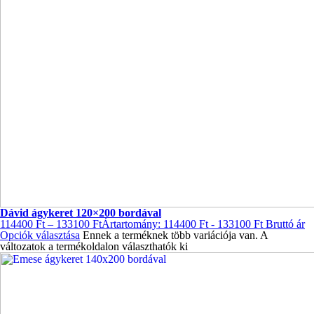
Dávid ágykeret 120×200 bordával
114400
Ft
–
133100
Ft
Ártartomány: 114400 Ft - 133100 Ft
Bruttó ár
Opciók választása
Ennek a terméknek több variációja van. A
változatok a termékoldalon választhatók ki