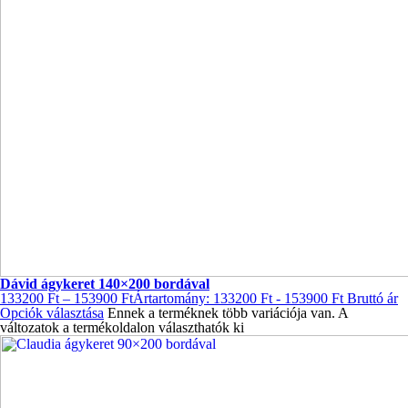
Dávid ágykeret 140×200 bordával
133200
Ft
–
153900
Ft
Ártartomány: 133200 Ft - 153900 Ft
Bruttó ár
Opciók választása
Ennek a terméknek több variációja van. A
változatok a termékoldalon választhatók ki