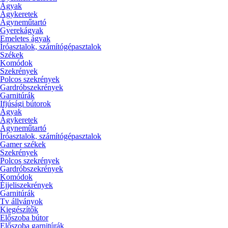
Ágyak
Ágykeretek
Ágyneműtartó
Gyerekágyak
Emeletes ágyak
Íróasztalok, számítógépasztalok
Székek
Komódok
Szekrények
Polcos szekrények
Gardróbszekrények
Garnitúrák
Ifjúsági bútorok
Ágyak
Ágykeretek
Ágyneműtartó
Íróasztalok, számítógépasztalok
Gamer székek
Szekrények
Polcos szekrények
Gardróbszekrények
Komódok
Éjjeliszekrények
Garnitúrák
Tv állványok
Kiegészítők
Előszoba bútor
Előszoba garnitúrák