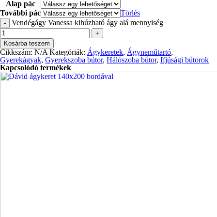
Alap pác
További pác
Törlés
Vendégágy Vanessa kihúzható ágy alá mennyiség
-
+
Kosárba teszem
Cikkszám:
N/A
Kategóriák:
Ágykeretek
,
Ágyneműtartó
,
Gyerekágyak
,
Gyerekszoba bútor
,
Hálószoba bútor
,
Ifjúsági bútorok
Kapcsolódó termékek