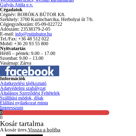
Gulyás Attila e.v.
Cégadatok
Cégnév: BORÓKA BÚTOR Kft.
Székhely: 3700 Kazincbarcika, Herbolyai út 7/b.
Cégjegyzékszám: 05-09-022722
Adószám: 23538379-2-05
E-mail:
info@rutinbutor.hu
Tel./Fax: +36 48 512 022
Mobil: +36 20 93 55 800
Nyitvatartás
Hétfő – péntek: 9.00 – 17.00
Szombat: 9.00 – 13.00
Vasárnap: Zárva
Információk
Adatkezelési tájékoztató
Adatvédelmi szabályzat
Általános Szerződési Feltételek
Szállítási módok, díjak
Elállási nyilatkozat minta
Impresszum
0
0
Kosár tartalma
A kosár üres.
Vissza a boltba