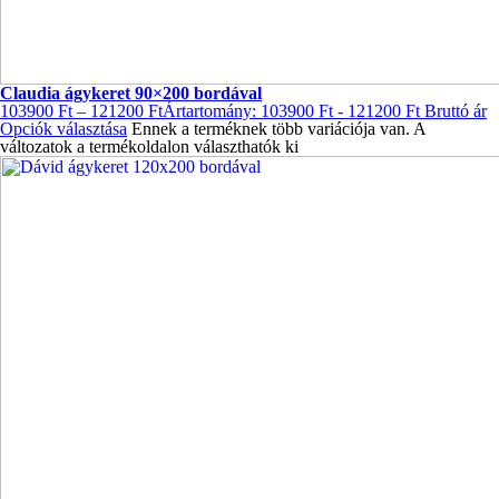
Claudia ágykeret 90×200 bordával
103900
Ft
–
121200
Ft
Ártartomány: 103900 Ft - 121200 Ft
Bruttó ár
Opciók választása
Ennek a terméknek több variációja van. A
változatok a termékoldalon választhatók ki