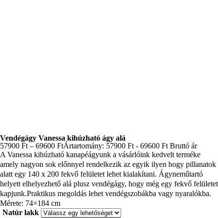
Vendégágy Vanessa kihúzható ágy alá
57900
Ft
–
69600
Ft
Ártartomány: 57900 Ft - 69600 Ft
Bruttó ár
A Vanessa kihúzható kanapéágyunk a vásárlóink kedvelt terméke
amely nagyon sok előnnyel rendelkezik az egyik ilyen hogy pillanatok
alatt egy 140 x 200 fekvő felületet lehet kialakítani. Ágyneműtartó
helyett elhelyezhető alá plusz vendégágy, hogy még egy fekvő felületet
kapjunk.Praktikus megoldás lehet vendégszobákba vagy nyaralókba.
Mérete: 74×184 cm
Natúr lakk