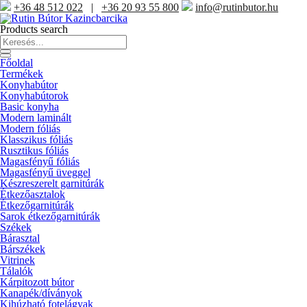
+36 48 512 022
|
+36 20 93 55 800
info@rutinbutor.hu
Products search
Főoldal
Termékek
Konyhabútor
Konyhabútorok
Basic konyha
Modern laminált
Modern fóliás
Klasszikus fóliás
Rusztikus fóliás
Magasfényű fóliás
Magasfényű üveggel
Készreszerelt garnitúrák
Étkezőasztalok
Étkezőgarnitúrák
Sarok étkezőgarnitúrák
Székek
Bárasztal
Bárszékek
Vitrinek
Tálalók
Kárpitozott bútor
Kanapék/díványok
Kihúzható fotelágyak