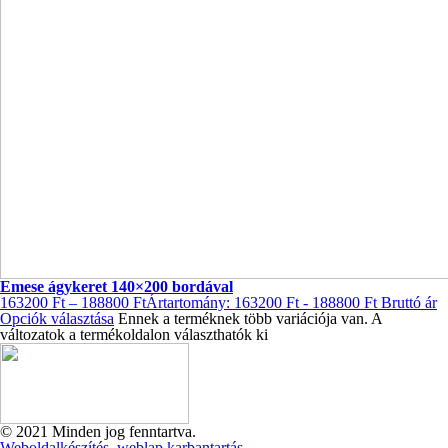
Emese ágykeret 140×200 bordával
163200
Ft
–
188800
Ft
Ártartomány: 163200 Ft - 188800 Ft
Bruttó ár
Opciók választása
Ennek a terméknek több variációja van. A
változatok a termékoldalon választhatók ki
© 2021 Minden jog fenntartva.
Weboldalkészítés, weblap karbantartás