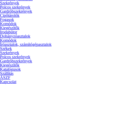
Szekrények
Polcos szekrények
Gardróbszekrények
Cipőtárolók
Fogasok
Komódok
Kiegészítők
Irodabútor
Dohányzóasztalok
Komódok
Íróasztalok, számítógépasztalok
Székek
Szekrények
Polcos szekrények
Gardróbszekrények
Kiegészítők
Katalógusok
Szállítás
ÁSZF
Kapcsolat