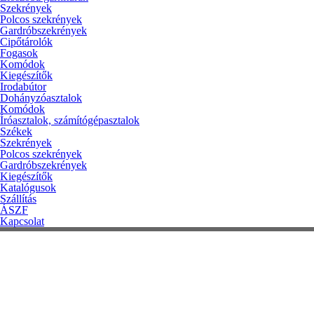
Szekrények
Polcos szekrények
Gardróbszekrények
Cipőtárolók
Fogasok
Komódok
Kiegészítők
Irodabútor
Dohányzóasztalok
Komódok
Íróasztalok, számítógépasztalok
Székek
Szekrények
Polcos szekrények
Gardróbszekrények
Kiegészítők
Katalógusok
Szállítás
ÁSZF
Kapcsolat