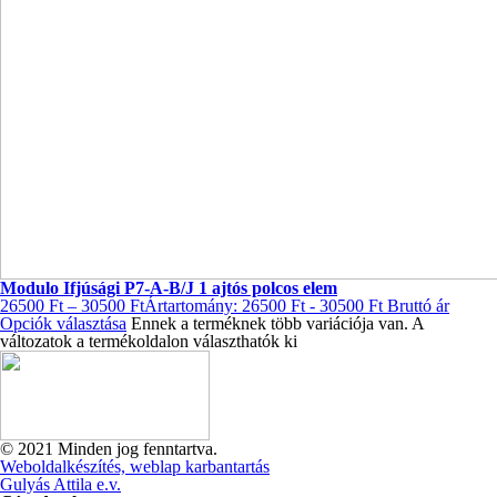
Modulo Ifjúsági P7-A-B/J 1 ajtós polcos elem
26500
Ft
–
30500
Ft
Ártartomány: 26500 Ft - 30500 Ft
Bruttó ár
Opciók választása
Ennek a terméknek több variációja van. A
változatok a termékoldalon választhatók ki
© 2021 Minden jog fenntartva.
Weboldalkészítés, weblap karbantartás
Gulyás Attila e.v.