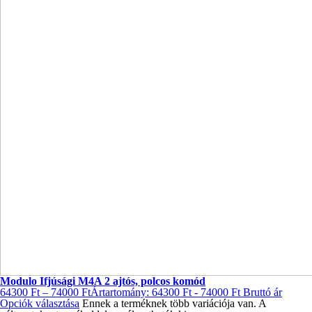
Modulo Ifjúsági M4A 2 ajtós, polcos komód
64300
Ft
–
74000
Ft
Ártartomány: 64300 Ft - 74000 Ft
Bruttó ár
Opciók választása
Ennek a terméknek több variációja van. A