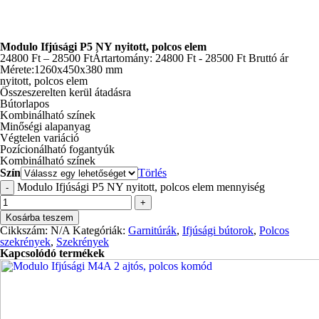
Modulo Ifjúsági P5 NY nyitott, polcos elem
24800
Ft
–
28500
Ft
Ártartomány: 24800 Ft - 28500 Ft
Bruttó ár
Mérete:1260x450x380 mm
nyitott, polcos elem
Összeszerelten kerül átadásra
Bútorlapos
Kombinálható színek
Minőségi alapanyag
Végtelen variáció
Pozícionálható fogantyúk
Kombinálható színek
Szín
Törlés
Modulo Ifjúsági P5 NY nyitott, polcos elem mennyiség
-
+
Kosárba teszem
Cikkszám:
N/A
Kategóriák:
Garnitúrák
,
Ifjúsági bútorok
,
Polcos
szekrények
,
Szekrények
Kapcsolódó termékek