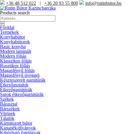
+36 48 512 022
|
+36 20 93 55 800
info@rutinbutor.hu
Products search
Főoldal
Termékek
Konyhabútor
Konyhabútorok
Basic konyha
Modern laminált
Modern fóliás
Klasszikus fóliás
Rusztikus fóliás
Magasfényű fóliás
Magasfényű üveggel
Készreszerelt garnitúrák
Étkezőasztalok
Étkezőgarnitúrák
Sarok étkezőgarnitúrák
Székek
Bárasztal
Bárszékek
Vitrinek
Tálalók
Kárpitozott bútor
Kanapék/díványok
Kihúzható fotelágyak