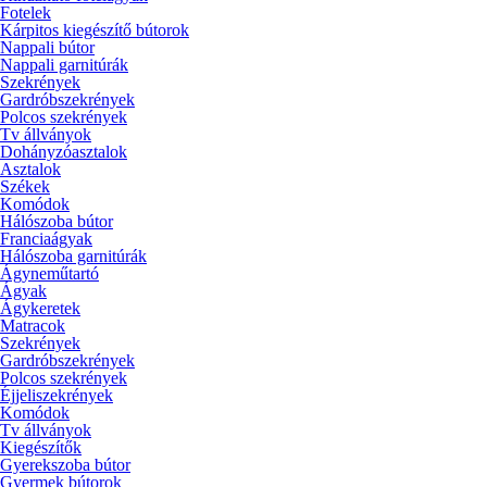
Fotelek
Kárpitos kiegészítő bútorok
Nappali bútor
Nappali garnitúrák
Szekrények
Gardróbszekrények
Polcos szekrények
Tv állványok
Dohányzóasztalok
Asztalok
Székek
Komódok
Hálószoba bútor
Franciaágyak
Hálószoba garnitúrák
Ágyneműtartó
Ágyak
Ágykeretek
Matracok
Szekrények
Gardróbszekrények
Polcos szekrények
Éjjeliszekrények
Komódok
Tv állványok
Kiegészítők
Gyerekszoba bútor
Gyermek bútorok