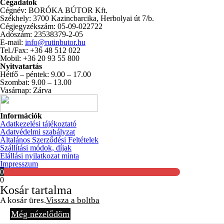
Cégadatok
Cégnév: BORÓKA BÚTOR Kft.
Székhely: 3700 Kazincbarcika, Herbolyai út 7/b.
Cégjegyzékszám: 05-09-022722
Adószám: 23538379-2-05
E-mail:
info@rutinbutor.hu
Tel./Fax: +36 48 512 022
Mobil: +36 20 93 55 800
Nyitvatartás
Hétfő – péntek: 9.00 – 17.00
Szombat: 9.00 – 13.00
Vasárnap: Zárva
Információk
Adatkezelési tájékoztató
Adatvédelmi szabályzat
Általános Szerződési Feltételek
Szállítási módok, díjak
Elállási nyilatkozat minta
Impresszum
0
0
Kosár tartalma
A kosár üres.
Vissza a boltba
Még nézelődöm