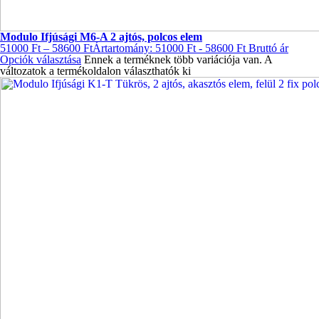
Modulo Ifjúsági M6-A 2 ajtós, polcos elem
51000
Ft
–
58600
Ft
Ártartomány: 51000 Ft - 58600 Ft
Bruttó ár
Opciók választása
Ennek a terméknek több variációja van. A
változatok a termékoldalon választhatók ki