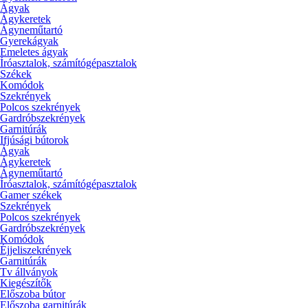
Ágyak
Ágykeretek
Ágyneműtartó
Gyerekágyak
Emeletes ágyak
Íróasztalok, számítógépasztalok
Székek
Komódok
Szekrények
Polcos szekrények
Gardróbszekrények
Garnitúrák
Ifjúsági bútorok
Ágyak
Ágykeretek
Ágyneműtartó
Íróasztalok, számítógépasztalok
Gamer székek
Szekrények
Polcos szekrények
Gardróbszekrények
Komódok
Éjjeliszekrények
Garnitúrák
Tv állványok
Kiegészítők
Előszoba bútor
Előszoba garnitúrák