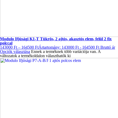
Modulo Ifjúsági K1-T Tükrös, 2 ajtós, akasztós elem, felül 2 fix
polccal
143000
Ft
–
164500
Ft
Ártartomány: 143000 Ft - 164500 Ft
Bruttó ár
Opciók választása
Ennek a terméknek több variációja van. A
változatok a termékoldalon választhatók ki