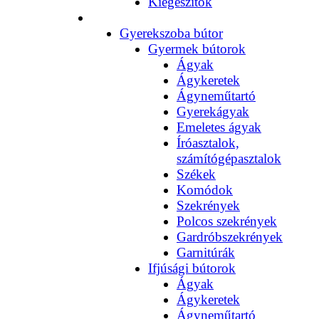
Kiegészítők
Gyerekszoba bútor
Gyermek bútorok
Ágyak
Ágykeretek
Ágyneműtartó
Gyerekágyak
Emeletes ágyak
Íróasztalok,
számítógépasztalok
Székek
Komódok
Szekrények
Polcos szekrények
Gardróbszekrények
Garnitúrák
Ifjúsági bútorok
Ágyak
Ágykeretek
Ágyneműtartó