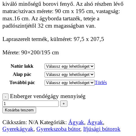
kiváló minőségű borovi fenyő. Az alsó részben lévő
matrac/szivacs mérete: 90 cm x 195 cm, vastagság:
max.16 cm. Az ágyborda tartazék, teteje a
padlószintjétől 32 cm magasságban van.
Lapraszerelt termék, külméret: 97,5 x 207,5
Mérete: 90×200/195 cm
Natúr lakk
Alap pác
További pác
Törlés
Etsberger vendégágy mennyiség
-
+
Kosárba teszem
Cikkszám:
N/A
Kategóriák:
Ágyak
,
Ágyak
,
Gyerekágyak
,
Gyerekszoba bútor
,
Ifjúsági bútorok