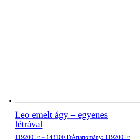
Leo emelt ágy – egyenes
létrával
119200
Ft
–
143100
Ft
Ártartomány: 119200 Ft