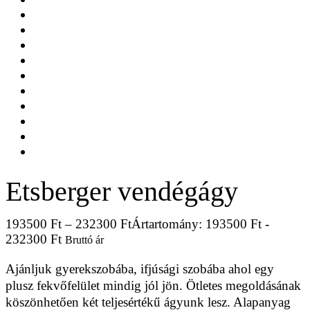
Etsberger vendégágy
193500
Ft
–
232300
Ft
Ártartomány: 193500 Ft -
232300 Ft
Bruttó ár
Ajánljuk gyerekszobába, ifjúsági szobába ahol egy
plusz fekvőfelület mindig jól jön. Ötletes megoldásának
köszönhetően két teljesértékű ágyunk lesz. Alapanyag