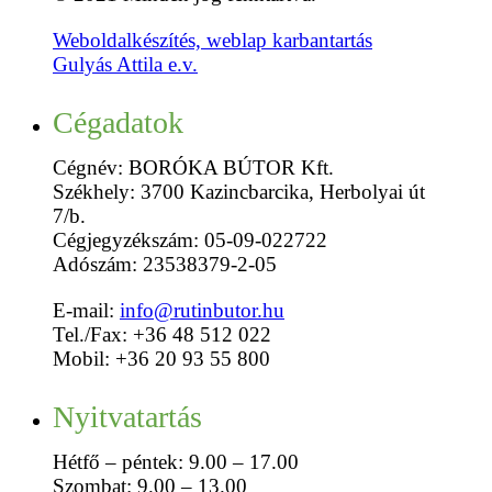
Weboldalkészítés, weblap karbantartás
Gulyás Attila e.v.
Cégadatok
Cégnév: BORÓKA BÚTOR Kft.
Székhely: 3700 Kazincbarcika, Herbolyai út
7/b.
Cégjegyzékszám: 05-09-022722
Adószám: 23538379-2-05
E-mail:
info@rutinbutor.hu
Tel./Fax: +36 48 512 022
Mobil: +36 20 93 55 800
Nyitvatartás
Hétfő – péntek: 9.00 – 17.00
Szombat: 9.00 – 13.00