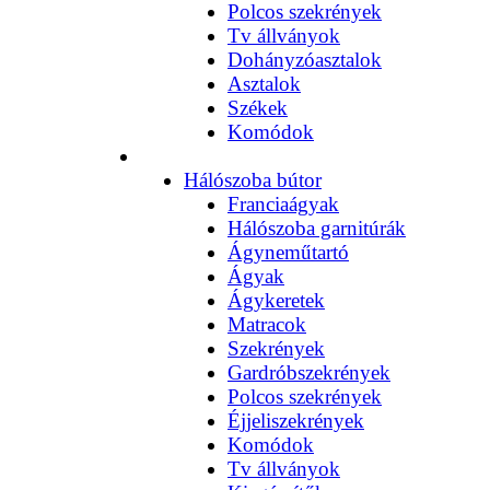
Polcos szekrények
Tv állványok
Dohányzóasztalok
Asztalok
Székek
Komódok
Hálószoba bútor
Franciaágyak
Hálószoba garnitúrák
Ágyneműtartó
Ágyak
Ágykeretek
Matracok
Szekrények
Gardróbszekrények
Polcos szekrények
Éjjeliszekrények
Komódok
Tv állványok