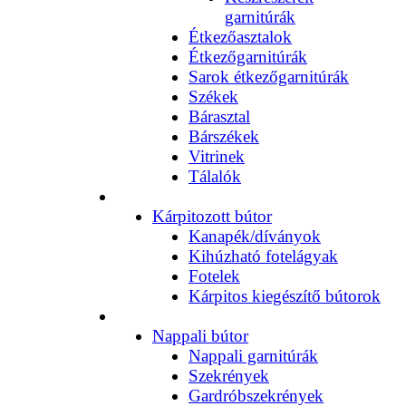
garnitúrák
Étkezőasztalok
Étkezőgarnitúrák
Sarok étkezőgarnitúrák
Székek
Bárasztal
Bárszékek
Vitrinek
Tálalók
Kárpitozott bútor
Kanapék/díványok
Kihúzható fotelágyak
Fotelek
Kárpitos kiegészítő bútorok
Nappali bútor
Nappali garnitúrák
Szekrények
Gardróbszekrények