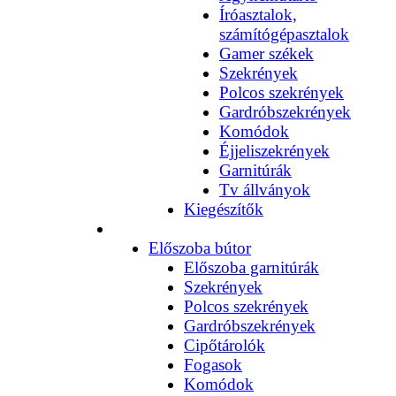
Íróasztalok,
számítógépasztalok
Gamer székek
Szekrények
Polcos szekrények
Gardróbszekrények
Komódok
Éjjeliszekrények
Garnitúrák
Tv állványok
Kiegészítők
Előszoba bútor
Előszoba garnitúrák
Szekrények
Polcos szekrények
Gardróbszekrények
Cipőtárolók
Fogasok
Komódok