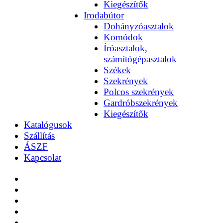
Kiegészítők
Irodabútor
Dohányzóasztalok
Komódok
Íróasztalok,
számítógépasztalok
Székek
Szekrények
Polcos szekrények
Gardróbszekrények
Kiegészítők
Katalógusok
Szállítás
ÁSZF
Kapcsolat