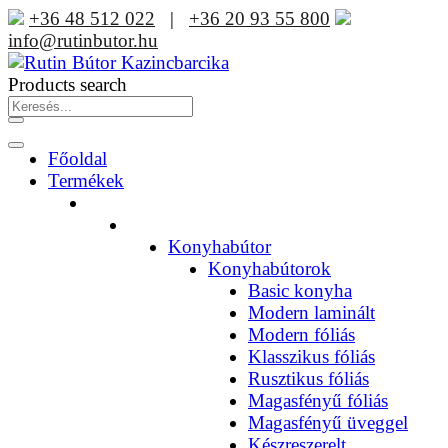
+36 48 512 022
|
+36 20 93 55 800
info@rutinbutor.hu
Products search
Főoldal
Termékek
Konyhabútor
Konyhabútorok
Basic konyha
Modern laminált
Modern fóliás
Klasszikus fóliás
Rusztikus fóliás
Magasfényű fóliás
Magasfényű üveggel
Készreszerelt