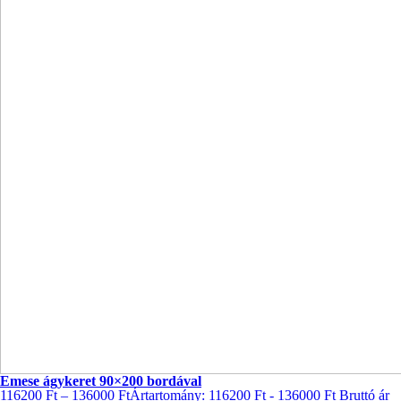
Emese ágykeret 90×200 bordával
116200
Ft
–
136000
Ft
Ártartomány: 116200 Ft - 136000 Ft
Bruttó ár