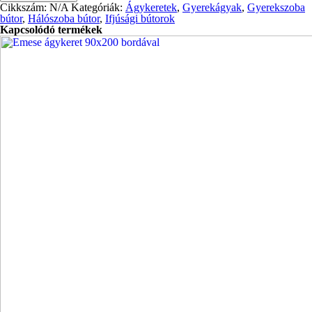
Cikkszám:
N/A
Kategóriák:
Ágykeretek
,
Gyerekágyak
,
Gyerekszoba
bútor
,
Hálószoba bútor
,
Ifjúsági bútorok
Kapcsolódó termékek