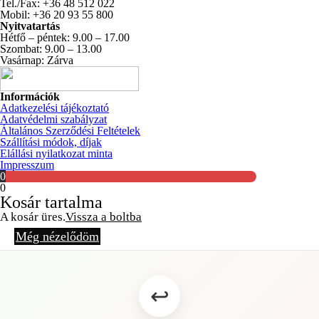
Tel./Fax: +36 48 512 022
Mobil: +36 20 93 55 800
Nyitvatartás
Hétfő – péntek: 9.00 – 17.00
Szombat: 9.00 – 13.00
Vasárnap: Zárva
Információk
Adatkezelési tájékoztató
Adatvédelmi szabályzat
Általános Szerződési Feltételek
Szállítási módok, díjak
Elállási nyilatkozat minta
Impresszum
0
0
Kosár tartalma
A kosár üres.
Vissza a boltba
Még nézelődöm