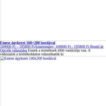
Emese ágykeret 160×200 bordával
169000
Ft
–
195800
Ft
Ártartomány: 169000 Ft - 195800 Ft
Bruttó ár
Opciók választása
Ennek a terméknek több variációja van. A
változatok a termékoldalon választhatók ki