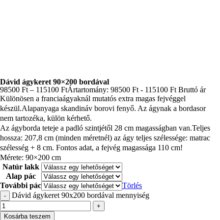
Dávid ágykeret 90×200 bordával
98500
Ft
–
115100
Ft
Ártartomány: 98500 Ft - 115100 Ft
Bruttó ár
Különösen a franciaágyaknál mutatós extra magas fejvéggel
készül.Alapanyaga skandináv borovi fenyő. Az ágynak a bordasor
nem tartozéka, külön kérhető.
Az ágyborda teteje a padló szintjétől 28 cm magasságban van.Teljes
hossza: 207,8 cm (minden méretnél) az ágy teljes szélessége: matrac
szélesség + 8 cm. Fontos adat, a fejvég magassága 110 cm!
Mérete: 90×200 cm
Natúr lakk
Alap pác
További pác
Törlés
Dávid ágykeret 90x200 bordával mennyiség
-
+
Kosárba teszem