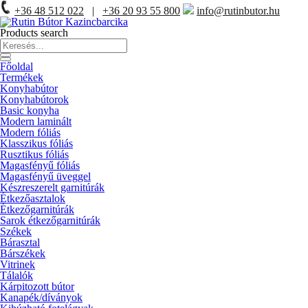
+36 48 512 022
|
+36 20 93 55 800
info@rutinbutor.hu
Products search
Főoldal
Termékek
Konyhabútor
Konyhabútorok
Basic konyha
Modern laminált
Modern fóliás
Klasszikus fóliás
Rusztikus fóliás
Magasfényű fóliás
Magasfényű üveggel
Készreszerelt garnitúrák
Étkezőasztalok
Étkezőgarnitúrák
Sarok étkezőgarnitúrák
Székek
Bárasztal
Bárszékek
Vitrinek
Tálalók
Kárpitozott bútor
Kanapék/díványok