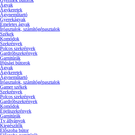
Gyermek bútorok
Ágyak
Ágykeretek
Ágyneműtartó
Gyerekágyak
Emeletes ágyak
Íróasztalok, számítógépasztalok
Székek
Komódok
Szekrények
Polcos szekrények
Gardróbszekrények
Garnitúrák
Ifjúsági bútorok
Ágyak
Ágykeretek
Ágyneműtartó
Íróasztalok, számítógépasztalok
Gamer székek
Szekrények
Polcos szekrények
Gardróbszekrények
Komódok
Éjjeliszekrények
Garnitúrák
Tv állványok
Kiegészítők
Előszoba bútor