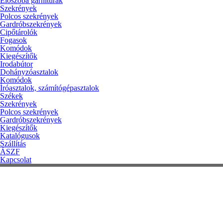
Előszoba garnitúrák
Szekrények
Polcos szekrények
Gardróbszekrények
Cipőtárolók
Fogasok
Komódok
Kiegészítők
Irodabútor
Dohányzóasztalok
Komódok
Íróasztalok, számítógépasztalok
Székek
Szekrények
Polcos szekrények
Gardróbszekrények
Kiegészítők
Katalógusok
Szállítás
ÁSZF
Kapcsolat