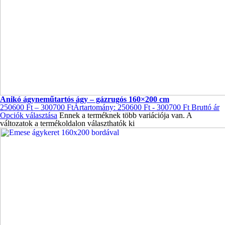
Anikó ágyneműtartós ágy – gázrugós 160×200 cm
250600
Ft
–
300700
Ft
Ártartomány: 250600 Ft - 300700 Ft
Bruttó ár
Opciók választása
Ennek a terméknek több variációja van. A
változatok a termékoldalon választhatók ki