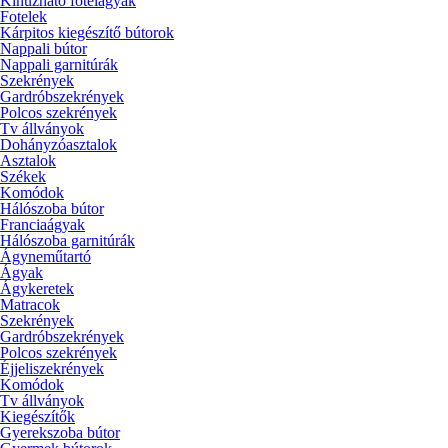
Kihúzható fotelágyak
Fotelek
Kárpitos kiegészítő bútorok
Nappali bútor
Nappali garnitúrák
Szekrények
Gardróbszekrények
Polcos szekrények
Tv állványok
Dohányzóasztalok
Asztalok
Székek
Komódok
Hálószoba bútor
Franciaágyak
Hálószoba garnitúrák
Ágyneműtartó
Ágyak
Ágykeretek
Matracok
Szekrények
Gardróbszekrények
Polcos szekrények
Éjjeliszekrények
Komódok
Tv állványok
Kiegészítők
Gyerekszoba bútor