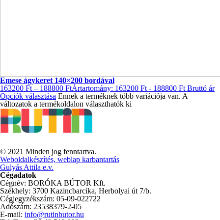
Emese ágykeret 140×200 bordával
163200
Ft
–
188800
Ft
Ártartomány: 163200 Ft - 188800 Ft
Bruttó ár
Opciók választása
Ennek a terméknek több variációja van. A
változatok a termékoldalon választhatók ki
© 2021 Minden jog fenntartva.
Weboldalkészítés, weblap karbantartás
Gulyás Attila e.v.
Cégadatok
Cégnév: BORÓKA BÚTOR Kft.
Székhely: 3700 Kazincbarcika, Herbolyai út 7/b.
Cégjegyzékszám: 05-09-022722
Adószám: 23538379-2-05
E-mail:
info@rutinbutor.hu