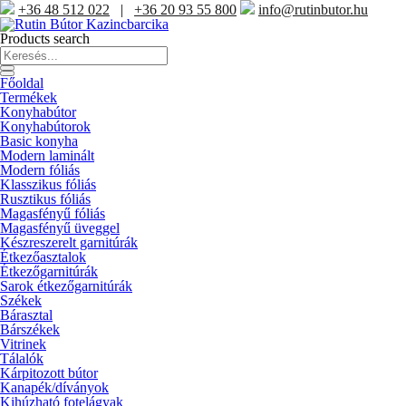
+36 48 512 022
|
+36 20 93 55 800
info@rutinbutor.hu
Products search
Főoldal
Termékek
Konyhabútor
Konyhabútorok
Basic konyha
Modern laminált
Modern fóliás
Klasszikus fóliás
Rusztikus fóliás
Magasfényű fóliás
Magasfényű üveggel
Készreszerelt garnitúrák
Étkezőasztalok
Étkezőgarnitúrák
Sarok étkezőgarnitúrák
Székek
Bárasztal
Bárszékek
Vitrinek
Tálalók
Kárpitozott bútor
Kanapék/díványok
Kihúzható fotelágyak