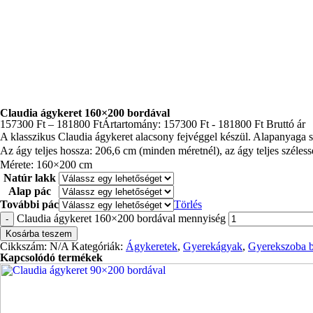
Claudia ágykeret 160×200 bordával
157300
Ft
–
181800
Ft
Ártartomány: 157300 Ft - 181800 Ft
Bruttó ár
A klasszikus Claudia ágykeret alacsony fejvéggel készül. Alapanyaga 
Az ágy teljes hossza: 206,6 cm (minden méretnél), az ágy teljes széle
Mérete: 160×200 cm
Natúr lakk
Alap pác
További pác
Törlés
Claudia ágykeret 160×200 bordával mennyiség
-
Kosárba teszem
Cikkszám:
N/A
Kategóriák:
Ágykeretek
,
Gyerekágyak
,
Gyerekszoba b
Kapcsolódó termékek