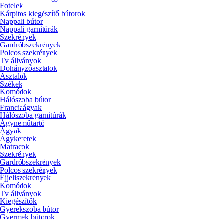
Fotelek
Kárpitos kiegészítő bútorok
Nappali bútor
Nappali garnitúrák
Szekrények
Gardróbszekrények
Polcos szekrények
Tv állványok
Dohányzóasztalok
Asztalok
Székek
Komódok
Hálószoba bútor
Franciaágyak
Hálószoba garnitúrák
Ágyneműtartó
Ágyak
Ágykeretek
Matracok
Szekrények
Gardróbszekrények
Polcos szekrények
Éjjeliszekrények
Komódok
Tv állványok
Kiegészítők
Gyerekszoba bútor
Gyermek bútorok