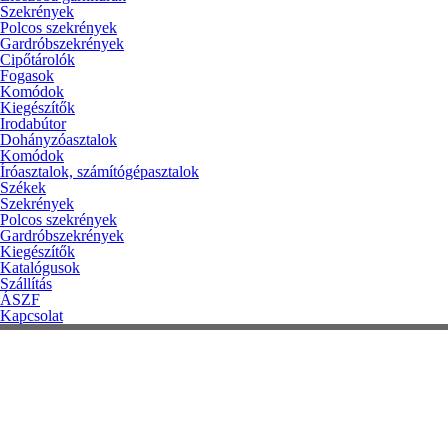
Szekrények
Polcos szekrények
Gardróbszekrények
Cipőtárolók
Fogasok
Komódok
Kiegészítők
Irodabútor
Dohányzóasztalok
Komódok
Íróasztalok, számítógépasztalok
Székek
Szekrények
Polcos szekrények
Gardróbszekrények
Kiegészítők
Katalógusok
Szállítás
ÁSZF
Kapcsolat