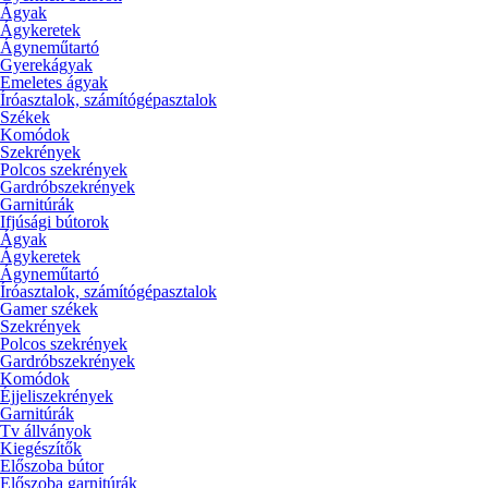
Ágyak
Ágykeretek
Ágyneműtartó
Gyerekágyak
Emeletes ágyak
Íróasztalok, számítógépasztalok
Székek
Komódok
Szekrények
Polcos szekrények
Gardróbszekrények
Garnitúrák
Ifjúsági bútorok
Ágyak
Ágykeretek
Ágyneműtartó
Íróasztalok, számítógépasztalok
Gamer székek
Szekrények
Polcos szekrények
Gardróbszekrények
Komódok
Éjjeliszekrények
Garnitúrák
Tv állványok
Kiegészítők
Előszoba bútor
Előszoba garnitúrák