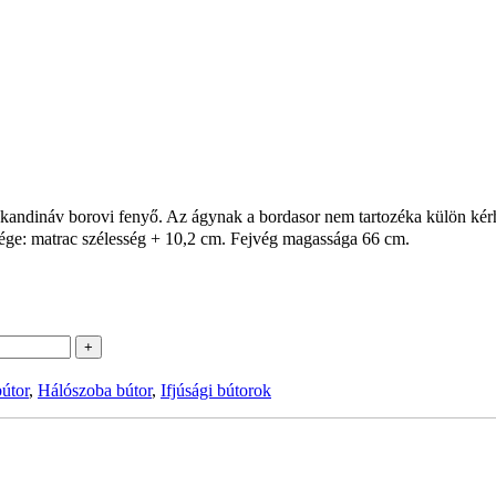
skandináv borovi fenyő. Az ágynak a bordasor nem tartozéka külön kér
ssége: matrac szélesség + 10,2 cm. Fejvég magassága 66 cm.
+
útor
,
Hálószoba bútor
,
Ifjúsági bútorok